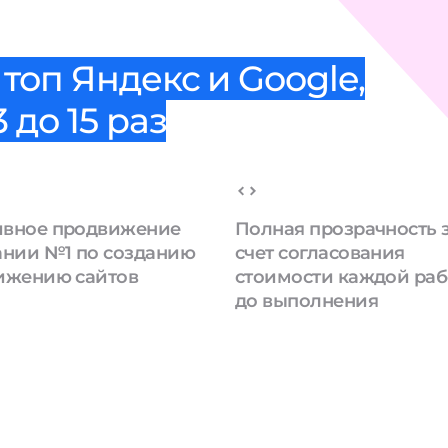
топ Яндекс и Google,
 до 15 раз
вное продвижение
Полная прозрачность 
ании №1 по созданию
счет согласования
ижению сайтов
стоимости каждой ра
до выполнения