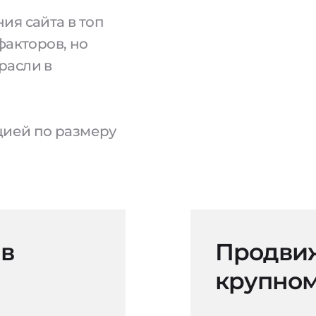
ия сайта в топ
факторов, но
расли в
ацией по размеру
 в
Продвиж
крупном