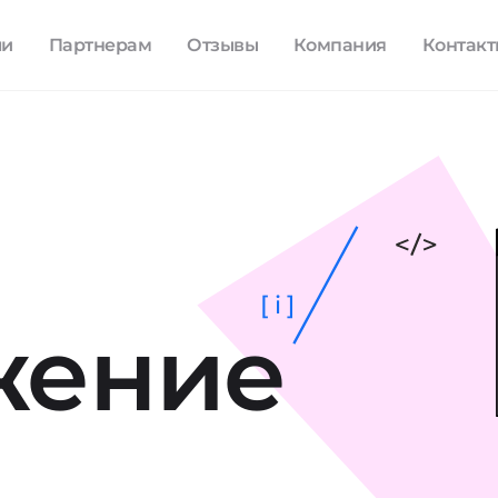
ли
Партнерам
Отзывы
Компания
Контак
[ i ]
жение