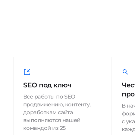
SEO под ключ
Чес
про
Все работы по SEO-
продвижению, контенту,
В на
доработкам сайта
форм
выполняются нашей
с ук
командой из 25
кажд