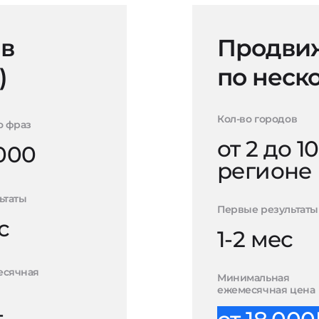
 в
Продвиж
)
по неск
Кол-во городов
о фраз
от 2 до 10
000
регионе
ьтаты
Первые результаты
с
1-2 мес
есячная
Минимальная
ежемесячная цена
-