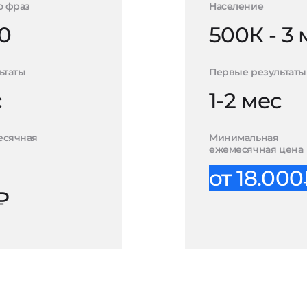
о фраз
Население
0
500К - 3
ьтаты
Первые результаты
с
1-2 мес
есячная
Минимальная
ежемесячная цена
от 18.00
₽