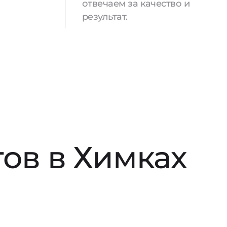
отвечаем за качество и
результат.
ов в Химках