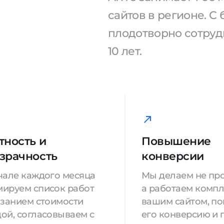
сайтов в регионе. 
плодотворно сотрудн
10 лет.
тность и
Повышение
зрачность
конверсии
чале каждого месяца
Мы делаем не про
ируем список работ
а работаем компл
азанием стоимости
вашим сайтом, п
ой, согласовываем с
его конверсию и 