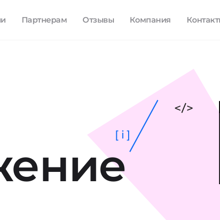
ли
Партнерам
Отзывы
Компания
Контак
[ i ]
жение