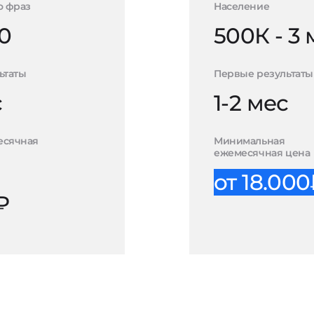
о фраз
Население
0
500К - 3
ьтаты
Первые результаты
с
1-2 мес
есячная
Минимальная
ежемесячная цена
от 18.00
₽