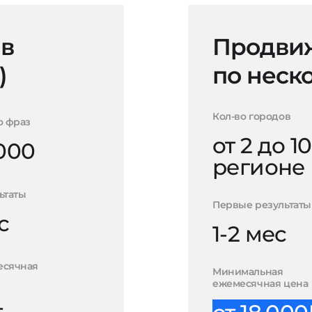
 в
Продвиж
)
по неск
Кол-во городов
о фраз
от 2 до 10
000
регионе
ьтаты
Первые результаты
с
1-2 мес
есячная
Минимальная
ежемесячная цена
-