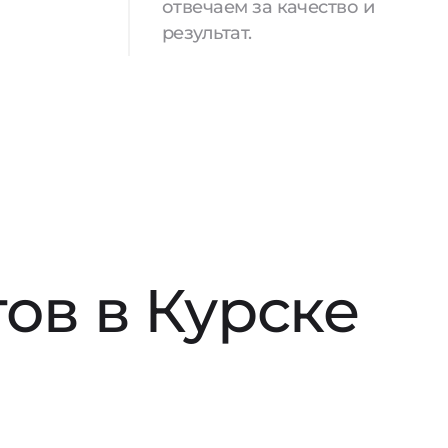
отвечаем за качество и
результат.
ов в Курске