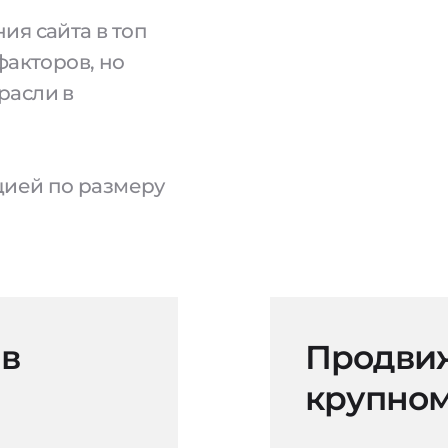
ия сайта в топ
факторов, но
расли в
ацией по размеру
 в
Продвиж
крупном