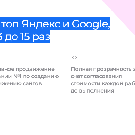
топ Яндекс и Google,
 до 15 раз
вное продвижение
Полная прозрачность 
ании №1 по созданию
счет согласования
ижению сайтов
стоимости каждой ра
до выполнения