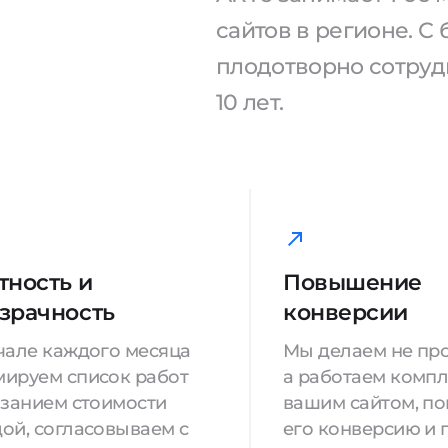
сайтов в регионе. 
плодотворно сотрудн
10 лет.
тность и
Повышение
зрачность
конверсии
чале каждого месяца
Мы делаем не про
ируем список работ
а работаем компл
азанием стоимости
вашим сайтом, п
ой, согласовываем с
его конверсию и 