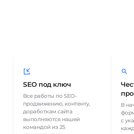
SEO под ключ
Чес
про
Все работы по SEO-
продвижению, контенту,
В на
доработкам сайта
форм
выполняются нашей
с ук
командой из 25
кажд