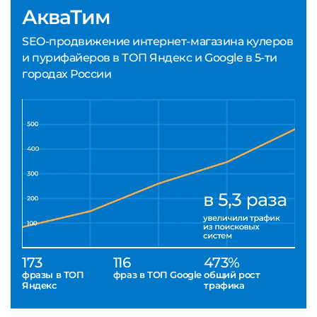
АкваТим
SEO-продвижение интернет-магазина кулеров
и пурифайеров в ТОП Яндекс и Google в 5-ти
городах России
173
116
473%
фразы в ТОП
фраз в ТОП Google
общий рост
Яндекс
трафика