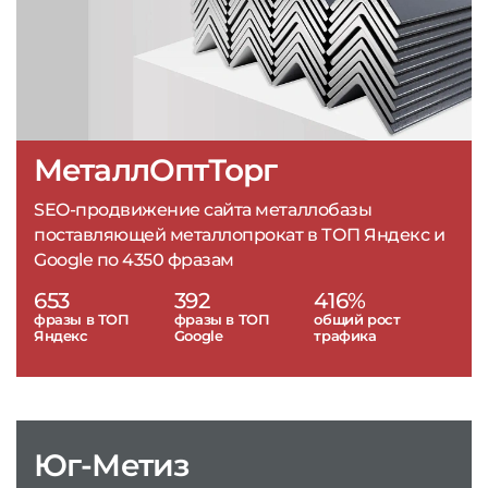
МеталлОптТорг
SEO-продвижение сайта металлобазы
поставляющей металлопрокат в ТОП Яндекс и
Google по 4350 фразам
653
392
416%
фразы в ТОП
фразы в ТОП
общий рост
Яндекс
Google
трафика
Юг-Метиз