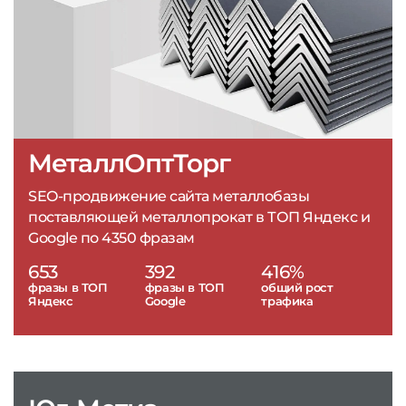
МеталлОптТорг
SEO-продвижение сайта металлобазы
поставляющей металлопрокат в ТОП Яндекс и
Google по 4350 фразам
653
392
416%
фразы в ТОП
фразы в ТОП
общий рост
Яндекс
Google
трафика