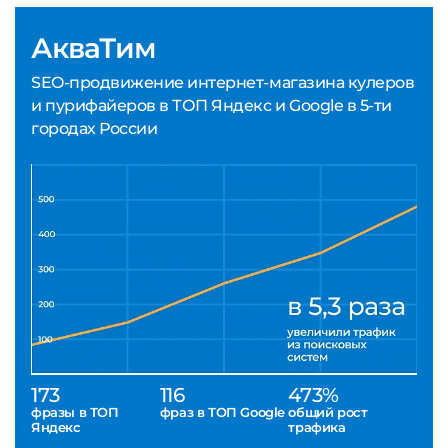
АкваТим
SEO-продвижение интернет-магазина кулеров
и пурифайеров в ТОП Яндекс и Google в 5-ти
городах России
173
116
473%
фразы в ТОП
фраз в ТОП Google
общий рост
Яндекс
трафика