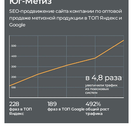
Юг-Метиз
SEO-продвижение сайта компании по оптовой
продаже метизной продукции в ТОП Яндекс и
Google
228
189
492%
фраз в ТОП
фраз в ТОП Google
общий рост
Яндекс
трафика