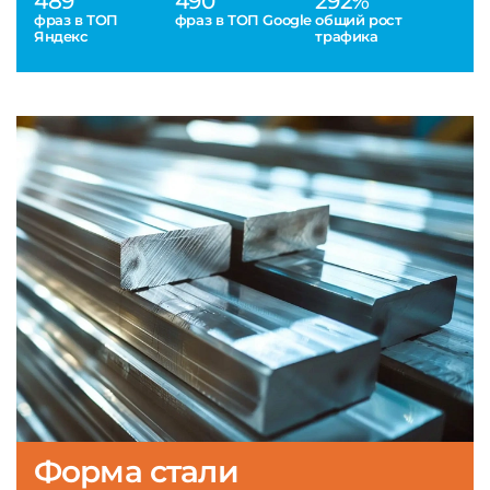
489
490
292%
фраз в ТОП
фраз в ТОП Google
общий рост
Яндекс
трафика
Форма стали