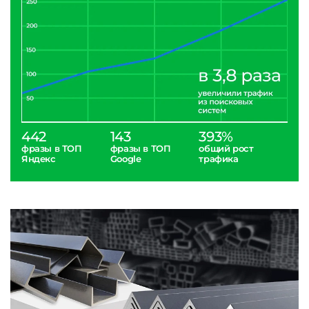
442
143
393%
фразы в ТОП
фразы в ТОП
общий рост
Яндекс
Google
трафика