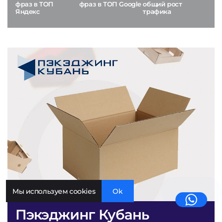
фраз в ТОП
фраз в ТОП Google
общий рост
Яндекс
трафика
Мы используем cookies
Ok
Пэкэджинг Кубань