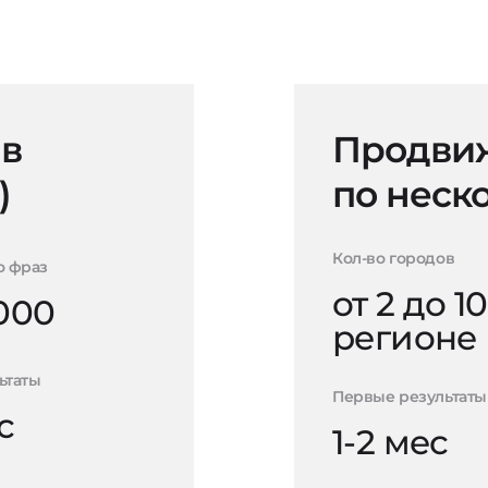
 в
Продвиж
)
по неск
Кол-во городов
о фраз
от 2 до 10
000
регионе
ьтаты
Первые результаты
с
1-2 мес