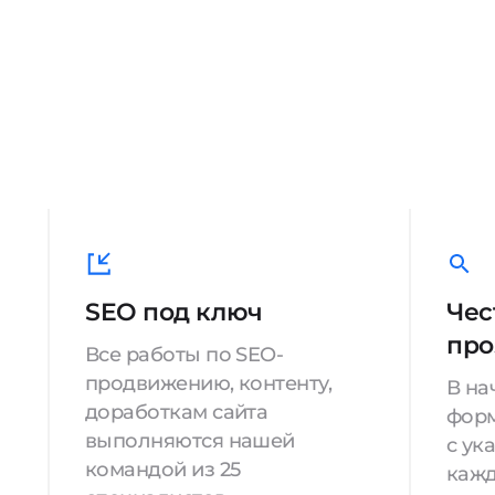
SEO под ключ
Чес
про
Все работы по SEO-
продвижению, контенту,
В на
доработкам сайта
форм
выполняются нашей
с ук
командой из 25
кажд