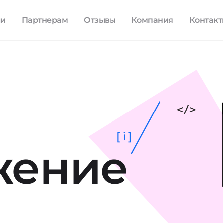
ли
Партнерам
Отзывы
Компания
Контак
[ i ]
жение