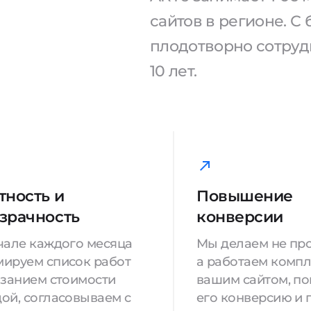
сайтов в регионе. 
плодотворно сотрудн
10 лет.
тность и
Повышение
зрачность
конверсии
чале каждого месяца
Мы делаем не про
ируем список работ
а работаем компл
азанием стоимости
вашим сайтом, п
ой, согласовываем с
его конверсию и 