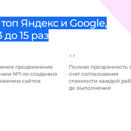
топ Яндекс и Google,
 до 15 раз
вное продвижение
Полная прозрачность 
ании №1 по созданию
счет согласования
ижению сайтов
стоимости каждой ра
до выполнения