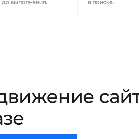
 до выполнения.
в поиске.
движение сай
азе