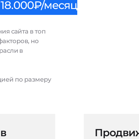
18.000₽/месяц
ия сайта в топ
факторов, но
расли в
ацией по размеру
 в
Продвиж