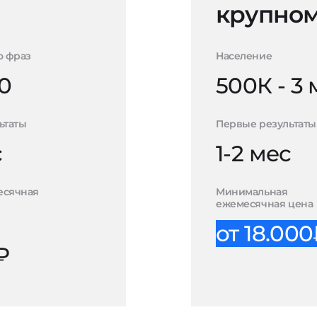
крупном
о фраз
Население
0
500К - 3
ьтаты
Первые результаты
с
1-2 мес
есячная
Минимальная
ежемесячная цена
от 18.00
₽