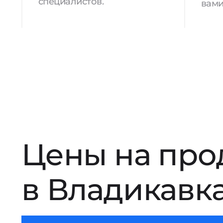
специалистов.
вами
Цены на про
в Владикавк