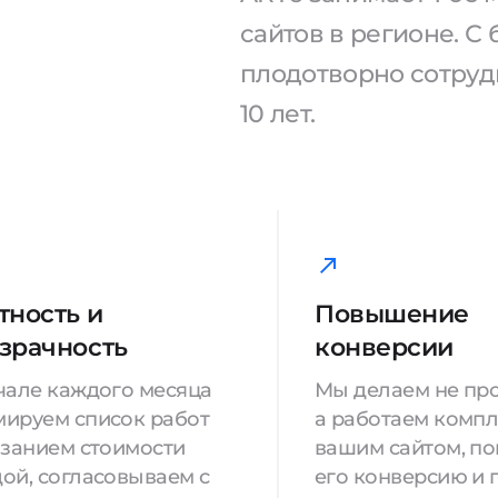
сайтов в регионе. 
плодотворно сотрудн
10 лет.
тность и
Повышение
зрачность
конверсии
чале каждого месяца
Мы делаем не про
ируем список работ
а работаем компл
азанием стоимости
вашим сайтом, п
ой, согласовываем с
его конверсию и 