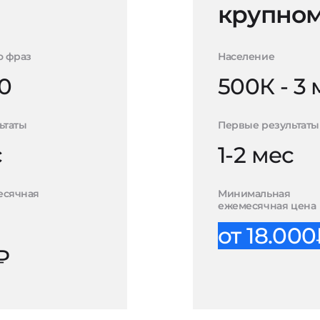
крупном
о фраз
Население
0
500К - 3
ьтаты
Первые результаты
с
1-2 мес
есячная
Минимальная
ежемесячная цена
от 18.00
₽