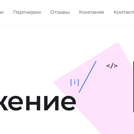
ли
Партнерам
Отзывы
Компания
Контак
[ i ]
жение