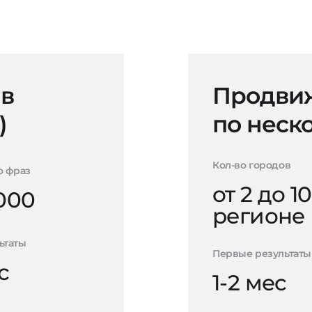
 в
Продвиж
)
по неск
Кол-во городов
о фраз
от 2 до 10
000
регионе
ьтаты
Первые результаты
с
1-2 мес