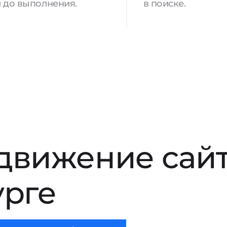
 до выполнения.
в поиске.
движение сай
урге