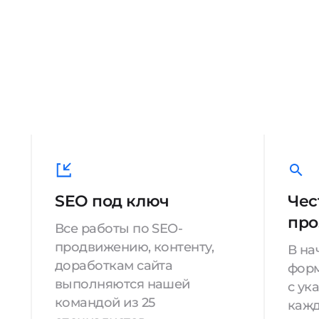
SEO под ключ
Чес
про
Все работы по SEO-
продвижению, контенту,
В на
доработкам сайта
форм
выполняются нашей
с ук
командой из 25
кажд