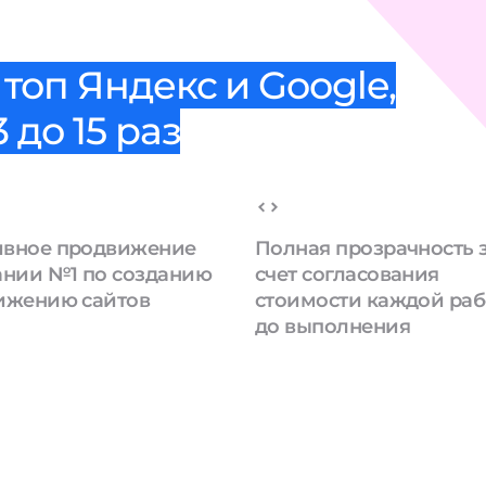
топ Яндекс и Google,
 до 15 раз
вное продвижение
Полная прозрачность 
ании №1 по созданию
счет согласования
ижению сайтов
стоимости каждой ра
до выполнения