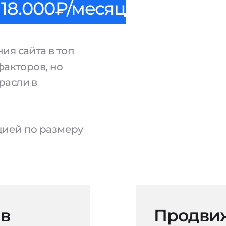
18.000₽/месяц
ия сайта в топ
факторов, но
расли в
ацией по размеру
 в
Продвиж