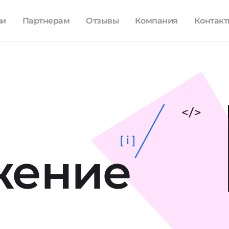
ли
Партнерам
Отзывы
Компания
Контак
[ i ]
жение