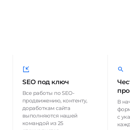
SEO под ключ
Чес
про
Все работы по SEO-
продвижению, контенту,
В на
доработкам сайта
форм
выполняются нашей
с ук
командой из 25
кажд