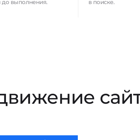
 до выполнения.
в поиске.
движение сай