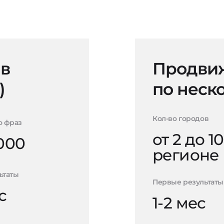
 в
Продвиж
)
по неск
Кол-во городов
о фраз
от 2 до 10
000
регионе
ьтаты
Первые результаты
с
1-2 мес