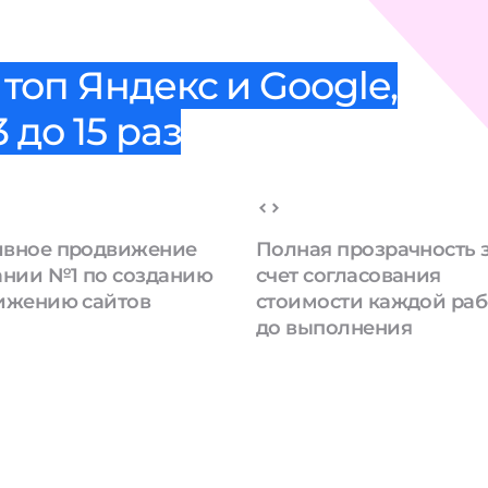
топ Яндекс и Google,
 до 15 раз
вное продвижение
Полная прозрачность 
ании №1 по созданию
счет согласования
ижению сайтов
стоимости каждой ра
до выполнения