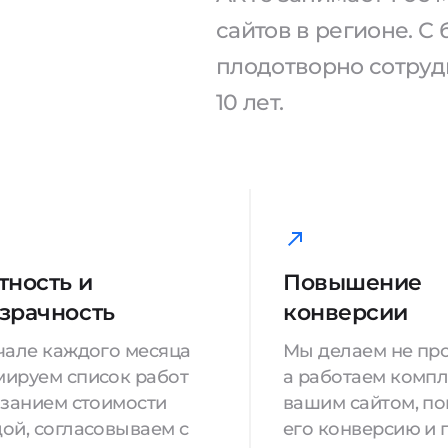
сайтов в регионе. 
плодотворно сотрудн
10 лет.
тность и
Повышение
зрачность
конверсии
чале каждого месяца
Мы делаем не про
ируем список работ
а работаем компл
азанием стоимости
вашим сайтом, п
ой, согласовываем с
его конверсию и 