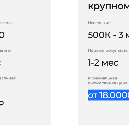
крупном
о фраз
Население
0
500К - 3
ьтаты
Первые результаты
с
1-2 мес
есячная
Минимальная
ежемесячная цена
от 18.00
₽