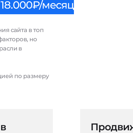
18.000₽/месяц
ия сайта в топ
факторов, но
расли в
ацией по размеру
 в
Продвиж