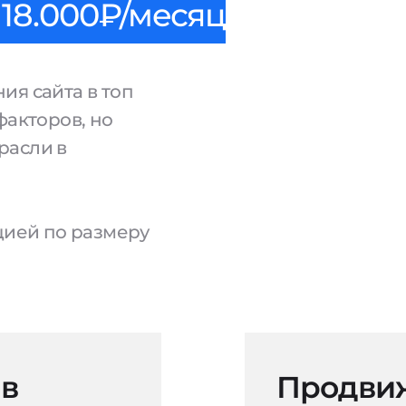
18.000₽/месяц
ия сайта в топ
факторов, но
расли в
ацией по размеру
 в
Продвиж