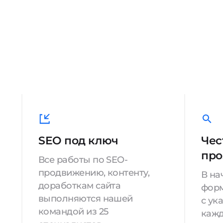
SEO под ключ
Чес
про
Все работы по SEO-
продвижению, контенту,
В на
доработкам сайта
форм
выполняются нашей
с ук
командой из 25
кажд