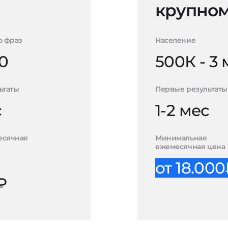
крупном
о фраз
Население
0
500К - 3
ьтаты
Первые результаты
с
1-2 мес
есячная
Минимальная
ежемесячная цена
от 18.00
₽