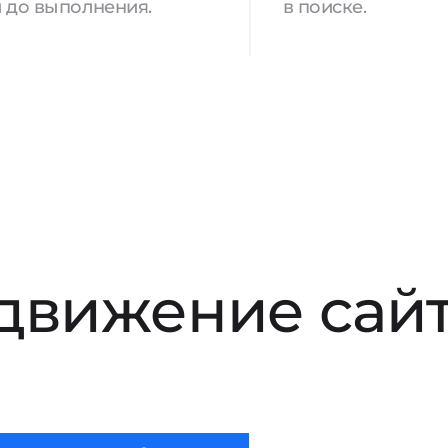
 до выполнения.
в поиске.
движение сай