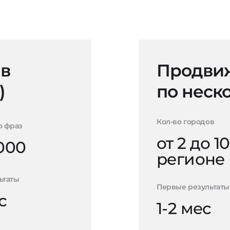
 в
Продвиж
)
по неск
Кол-во городов
о фраз
от 2 до 10
000
регионе
ьтаты
Первые результаты
с
1-2 мес