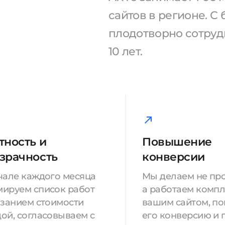
сайтов в регионе. 
плодотворно сотрудн
10 лет.
тность и
Повышение
зрачность
конверсии
чале каждого месяца
Мы делаем не про
ируем список работ
а работаем компл
азанием стоимости
вашим сайтом, п
ой, согласовываем с
его конверсию и 