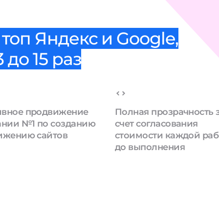
топ Яндекс и Google,
 до 15 раз
вное продвижение
Полная прозрачность 
ании №1 по созданию
счет согласования
ижению сайтов
стоимости каждой ра
до выполнения