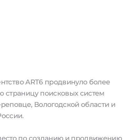
агентство ART6 продвинуло более
ую страницу поисковых систем
ереповце, Вологодской области и
России.
 место по созданию и продвижению