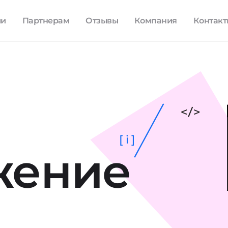
ли
Партнерам
Отзывы
Компания
Контак
[ i ]
жение