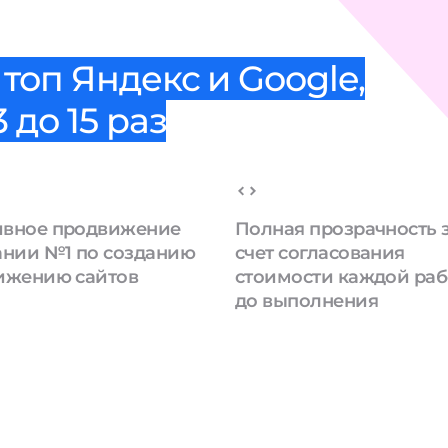
топ Яндекс и Google,
 до 15 раз
вное продвижение
Полная прозрачность 
ании №1 по созданию
счет согласования
ижению сайтов
стоимости каждой ра
до выполнения