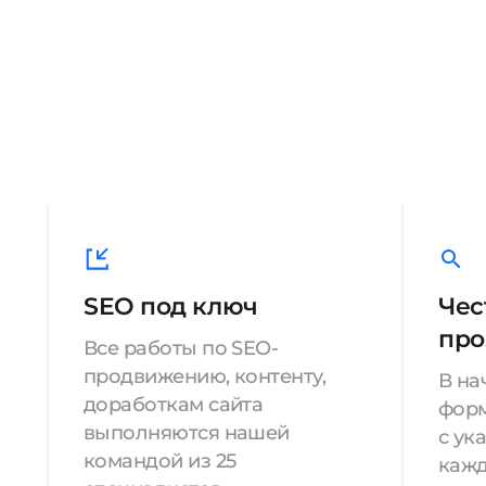
SEO под ключ
Чес
про
Все работы по SEO-
продвижению, контенту,
В на
доработкам сайта
форм
выполняются нашей
с ук
командой из 25
кажд