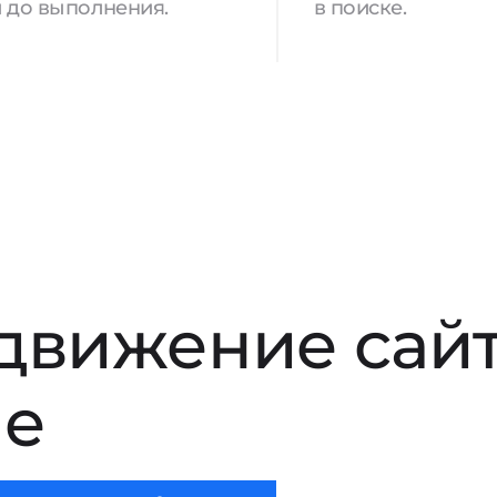
 до выполнения.
в поиске.
движение сай
ле