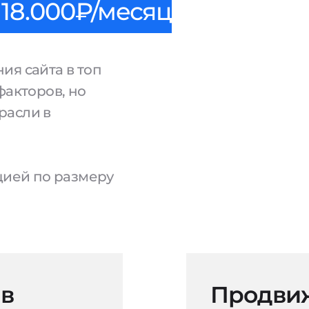
18.000₽/месяц
ия сайта в топ
факторов, но
расли в
ацией по размеру
 в
Продвиж