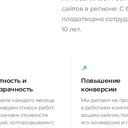
сайтов в регионе. 
плодотворно сотрудн
10 лет.
тность и
Повышение
зрачность
конверсии
чале каждого месяца
Мы делаем не про
ируем список работ
а работаем компл
азанием стоимости
вашим сайтом, п
ой, согласовываем с
его конверсию и 