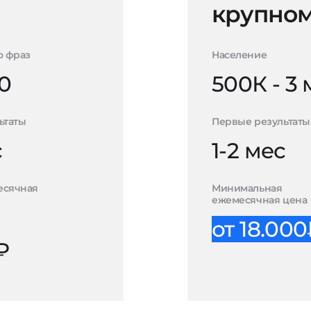
крупном
о фраз
Население
0
500К - 3
ьтаты
Первые результаты
с
1-2 мес
есячная
Минимальная
ежемесячная цена
от 18.00
₽