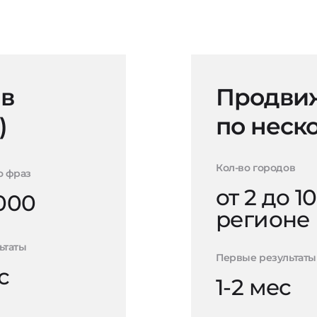
 в
Продвиж
)
по неск
Кол-во городов
о фраз
от 2 до 10
000
регионе
ьтаты
Первые результаты
с
1-2 мес