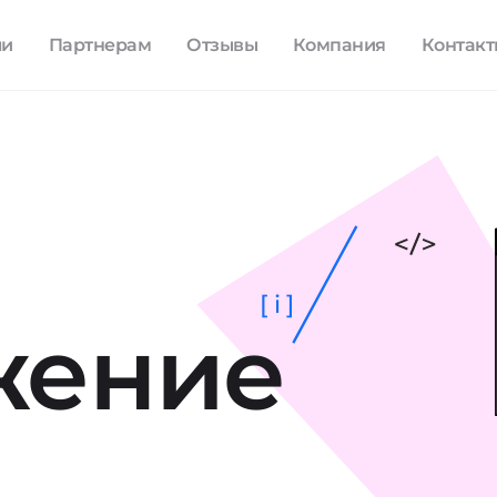
ли
Партнерам
Отзывы
Компания
Контак
[ i ]
жение