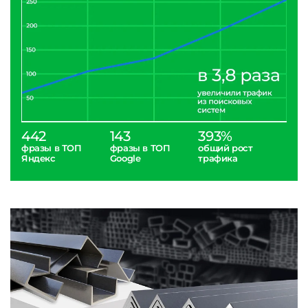
442
143
393%
фразы в ТОП
фразы в ТОП
общий рост
Яндекс
Google
трафика