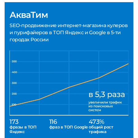
АкваТим
SEO-продвижение интернет-магазина кулеров
и пурифайеров в ТОП Яндекс и Google в 5-ти
городах России
173
116
473%
фразы в ТОП
фраз в ТОП Google
общий рост
Яндекс
трафика