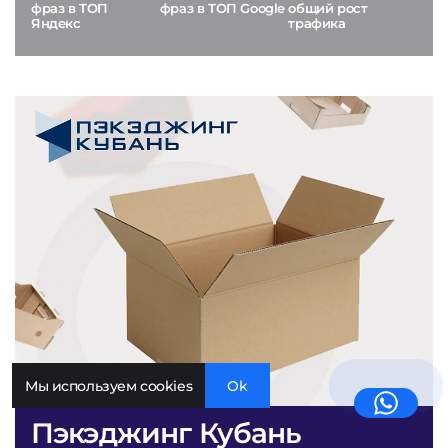
фраз в ТОП
фраз в ТОП Google
общий рост
Яндекс
трафика
Мы используем cookies
Ok
Пэкэджинг Кубань