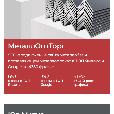
МеталлОптТорг
SEO-продвижение сайта металлобазы
поставляющей металлопрокат в ТОП Яндекс и
Google по 4350 фразам
653
392
416%
фразы в ТОП
фразы в ТОП
общий рост
Яндекс
Google
трафика