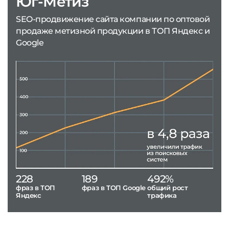
Юг-Метиз
SEO-продвижение сайта компании по оптовой
продаже метизной продукции в ТОП Яндекс и
Google
228
189
492%
фраз в ТОП
фраз в ТОП Google
общий рост
Яндекс
трафика