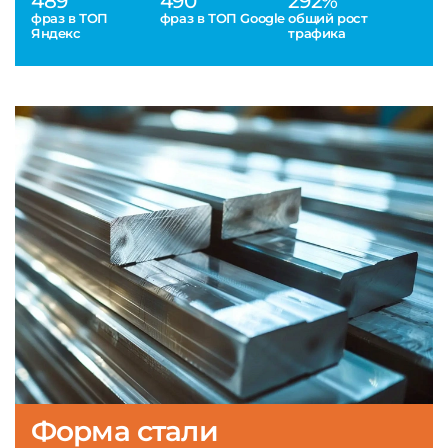
489
490
292%
фраз в ТОП
фраз в ТОП Google
общий рост
Яндекс
трафика
Форма стали