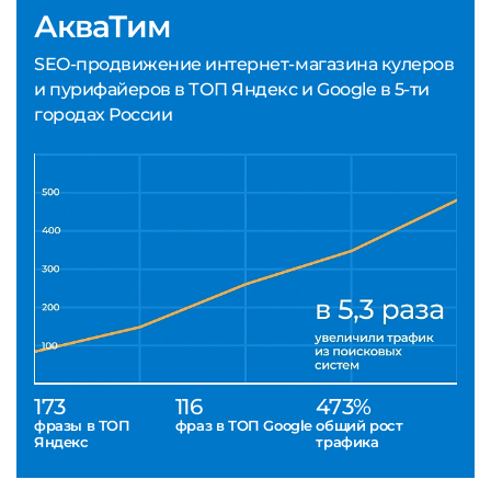
АкваТим
SEO-продвижение интернет-магазина кулеров
и пурифайеров в ТОП Яндекс и Google в 5-ти
городах России
173
116
473%
фразы в ТОП
фраз в ТОП Google
общий рост
Яндекс
трафика