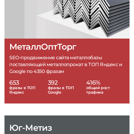
МеталлОптТорг
SEO-продвижение сайта металлобазы
поставляющей металлопрокат в ТОП Яндекс и
Google по 4350 фразам
653
392
416%
фразы в ТОП
фразы в ТОП
общий рост
Яндекс
Google
трафика
Юг-Метиз