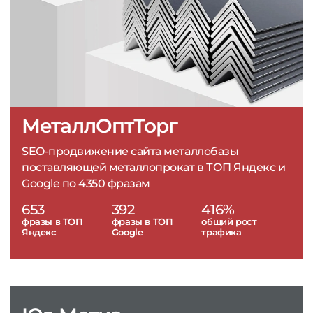
МеталлОптТорг
SEO-продвижение сайта металлобазы
поставляющей металлопрокат в ТОП Яндекс и
Google по 4350 фразам
653
392
416%
фразы в ТОП
фразы в ТОП
общий рост
Яндекс
Google
трафика