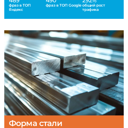
489
490
292%
фраз в ТОП
фраз в ТОП Google
общий рост
Яндекс
трафика
Форма стали