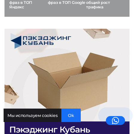
фраз в ТОП
фраз в ТОП Google
общий рост
Яндекс
трафика
Мы используем cookies
Ok
Пэкэджинг Кубань