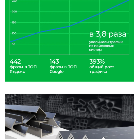
442
143
393%
фразы в ТОП
фразы в ТОП
общий рост
Яндекс
Google
трафика