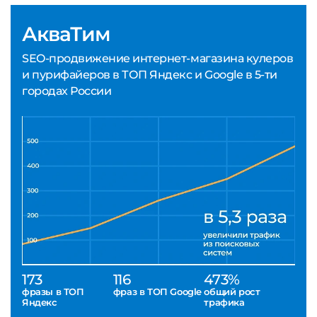
АкваТим
SEO-продвижение интернет-магазина кулеров
и пурифайеров в ТОП Яндекс и Google в 5-ти
городах России
173
116
473%
фразы в ТОП
фраз в ТОП Google
общий рост
Яндекс
трафика