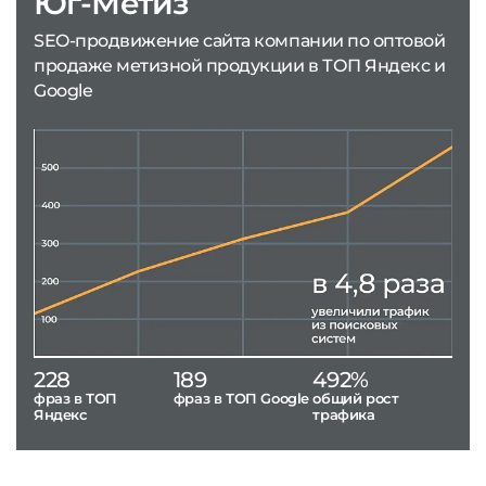
Юг-Метиз
SEO-продвижение сайта компании по оптовой
продаже метизной продукции в ТОП Яндекс и
Google
228
189
492%
фраз в ТОП
фраз в ТОП Google
общий рост
Яндекс
трафика