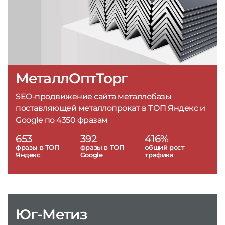
МеталлОптТорг
SEO-продвижение сайта металлобазы
поставляющей металлопрокат в ТОП Яндекс и
Google по 4350 фразам
653
392
416%
фразы в ТОП
фразы в ТОП
общий рост
Яндекс
Google
трафика
Юг-Метиз