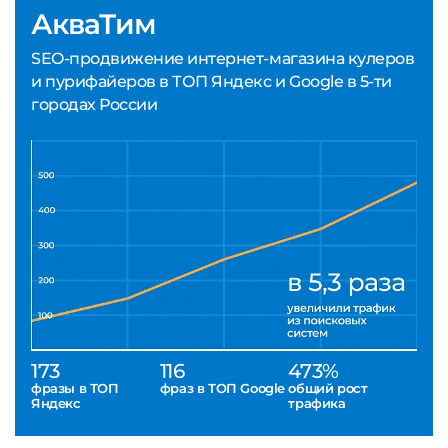
АкваТим
SEO-продвижение интернет-магазина кулеров
и пурифайеров в ТОП Яндекс и Google в 5-ти
городах России
173
116
473%
фразы в ТОП
фраз в ТОП Google
общий рост
Яндекс
трафика