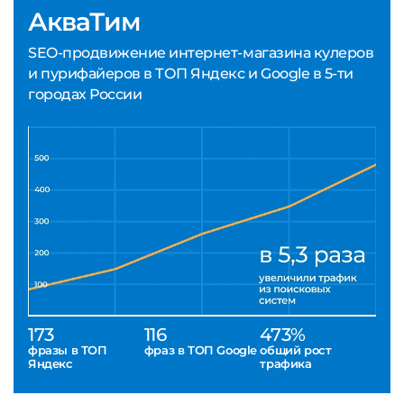
АкваТим
SEO-продвижение интернет-магазина кулеров
и пурифайеров в ТОП Яндекс и Google в 5-ти
городах России
173
116
473%
фразы в ТОП
фраз в ТОП Google
общий рост
Яндекс
трафика