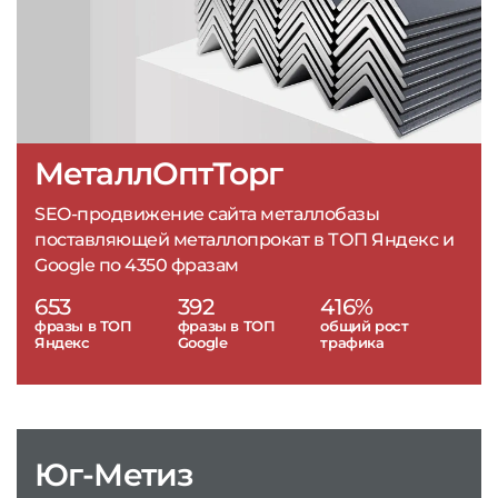
МеталлОптТорг
SEO-продвижение сайта металлобазы
поставляющей металлопрокат в ТОП Яндекс и
Google по 4350 фразам
653
392
416%
фразы в ТОП
фразы в ТОП
общий рост
Яндекс
Google
трафика
Юг-Метиз