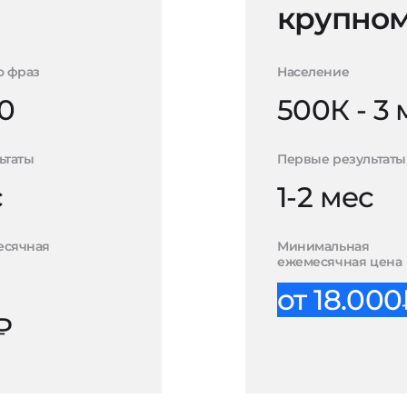
крупном
о фраз
Население
0
500К - 3
ьтаты
Первые результаты
с
1-2 мес
есячная
Минимальная
ежемесячная цена
от 18.00
₽