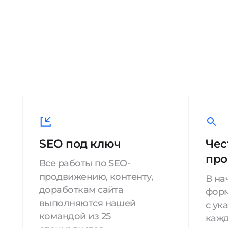
SEO под ключ
Чес
про
Все работы по SEO-
продвижению, контенту,
В на
доработкам сайта
форм
выполняются нашей
с ук
командой из 25
кажд