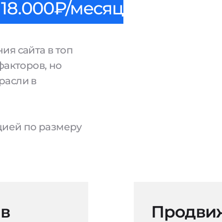
18.000₽/месяц
ия сайта в топ
факторов, но
расли в
ацией по размеру
 в
Продвиж