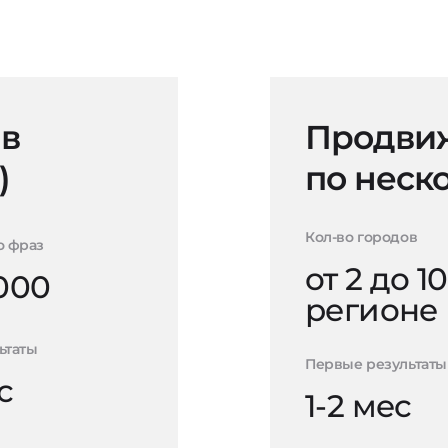
 в
Продвиж
)
по неск
Кол-во городов
о фраз
от 2 до 10
000
регионе
ьтаты
Первые результаты
с
1-2 мес