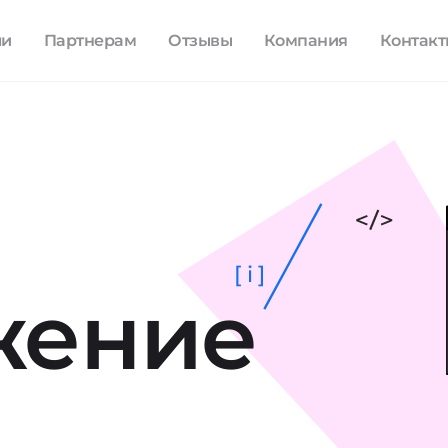
ли
Партнерам
Отзывы
Компания
Контак
[ i ]
жение