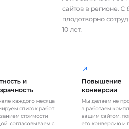
сайтов в регионе. 
плодотворно сотрудн
10 лет.
тность и
Повышение
зрачность
конверсии
чале каждого месяца
Мы делаем не про
ируем список работ
а работаем компл
азанием стоимости
вашим сайтом, п
ой, согласовываем с
его конверсию и 