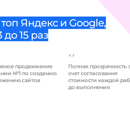
топ Яндекс и Google,
 до 15 раз
вное продвижение
Полная прозрачность 
ании №1 по созданию
счет согласования
ижению сайтов
стоимости каждой ра
до выполнения