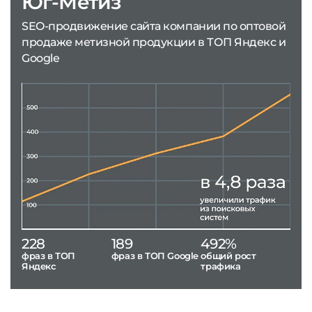
Юг-Метиз
SEO-продвижение сайта компании по оптовой
продаже метизной продукции в ТОП Яндекс и
Google
228
189
492%
фраз в ТОП
фраз в ТОП Google
общий рост
Яндекс
трафика