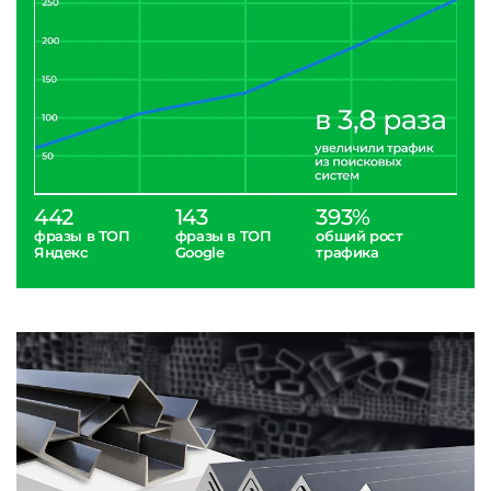
442
143
393%
фразы в ТОП
фразы в ТОП
общий рост
Яндекс
Google
трафика