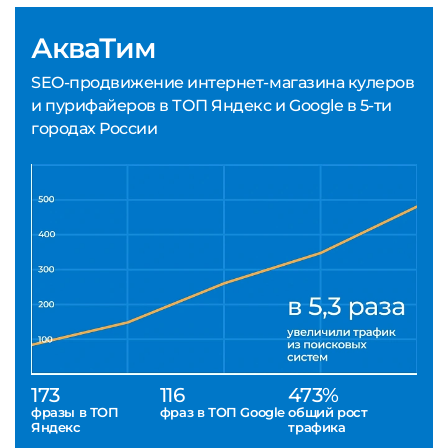
АкваТим
SEO-продвижение интернет-магазина кулеров
и пурифайеров в ТОП Яндекс и Google в 5-ти
городах России
173
116
473%
фразы в ТОП
фраз в ТОП Google
общий рост
Яндекс
трафика