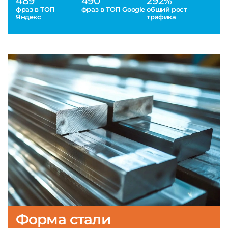
489
490
292%
фраз в ТОП
фраз в ТОП Google
общий рост
Яндекс
трафика
Форма стали