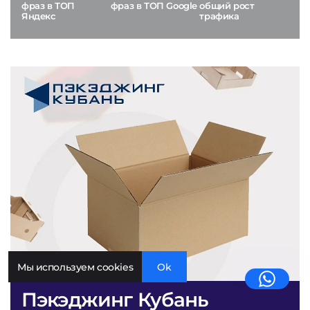
фраз в ТОП
фраз в ТОП Google
общий рост
Яндекс
трафика
Мы используем cookies
Ok
Пэкэджинг Кубань