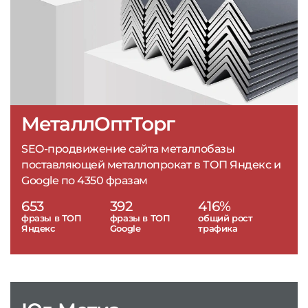
МеталлОптТорг
SEO-продвижение сайта металлобазы
поставляющей металлопрокат в ТОП Яндекс и
Google по 4350 фразам
653
392
416%
фразы в ТОП
фразы в ТОП
общий рост
Яндекс
Google
трафика