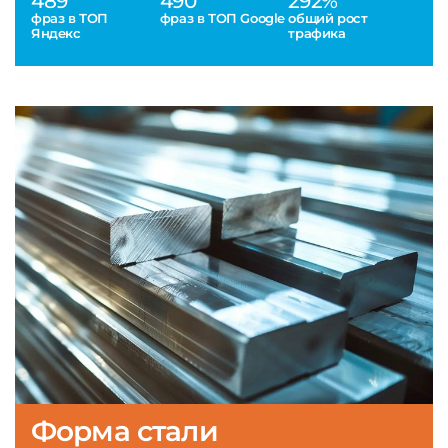
489
490
292%
фраз в ТОП
фраз в ТОП Google
общий рост
Яндекс
трафика
Форма стали