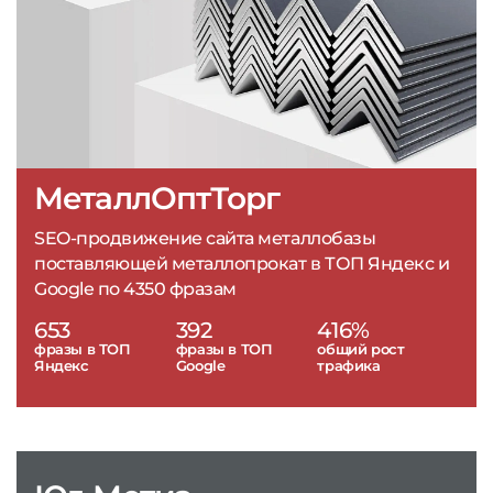
МеталлОптТорг
SEO-продвижение сайта металлобазы
поставляющей металлопрокат в ТОП Яндекс и
Google по 4350 фразам
653
392
416%
фразы в ТОП
фразы в ТОП
общий рост
Яндекс
Google
трафика