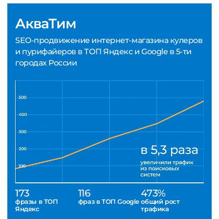
АкваТим
SEO-продвижение интернет-магазина кулеров
и пурифайеров в ТОП Яндекс и Google в 5-ти
городах России
173
116
473%
фразы в ТОП
фраз в ТОП Google
общий рост
Яндекс
трафика