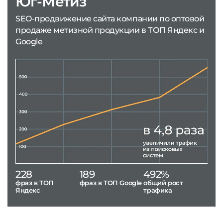
Юг-Метиз
SEO-продвижение сайта компании по оптовой
продаже метизной продукции в ТОП Яндекс и
Google
228
189
492%
фраз в ТОП
фраз в ТОП Google
общий рост
Яндекс
трафика