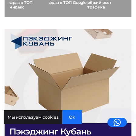
фраз в ТОП
фраз в ТОП Google
общий рост
Яндекс
трафика
Мы используем cookies
Ok
Пэкэджинг Кубань