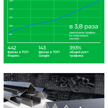
442
143
393%
фразы в ТОП
фразы в ТОП
общий рост
Яндекс
Google
трафика