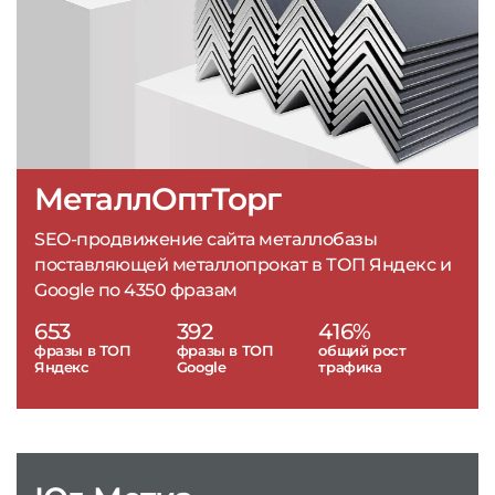
МеталлОптТорг
SEO-продвижение сайта металлобазы
поставляющей металлопрокат в ТОП Яндекс и
Google по 4350 фразам
653
392
416%
фразы в ТОП
фразы в ТОП
общий рост
Яндекс
Google
трафика