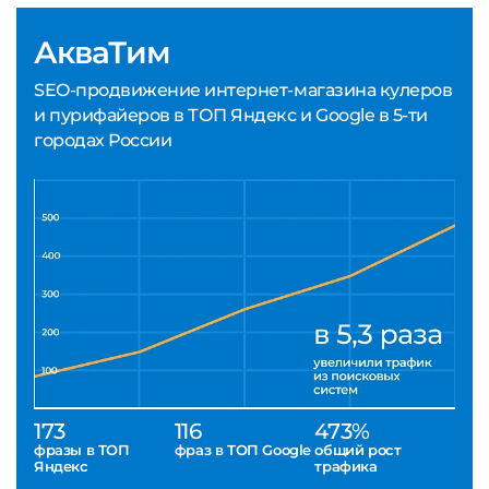
АкваТим
SEO-продвижение интернет-магазина кулеров
и пурифайеров в ТОП Яндекс и Google в 5-ти
городах России
173
116
473%
фразы в ТОП
фраз в ТОП Google
общий рост
Яндекс
трафика