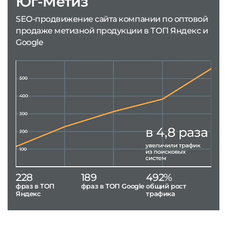
Юг-Метиз
SEO-продвижение сайта компании по оптовой
продаже метизной продукции в ТОП Яндекс и
Google
228
189
492%
фраз в ТОП
фраз в ТОП Google
общий рост
Яндекс
трафика