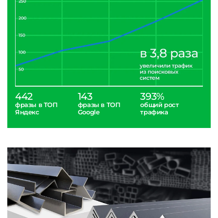
442
143
393%
фразы в ТОП
фразы в ТОП
общий рост
Яндекс
Google
трафика