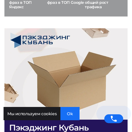
фраз в ТОП
фраз в ТОП Google
общий рост
Яндекс
трафика
Мы используем cookies
Ok
Пэкэджинг Кубань