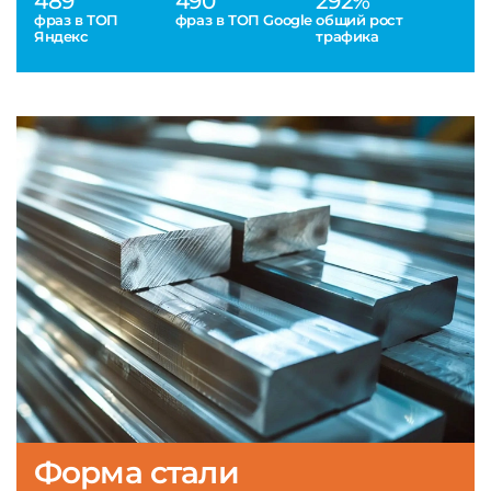
489
490
292%
фраз в ТОП
фраз в ТОП Google
общий рост
Яндекс
трафика
Форма стали