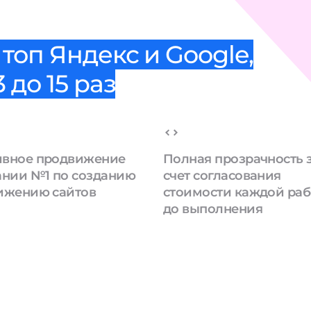
топ Яндекс и Google,
 до 15 раз
вное продвижение
Полная прозрачность 
ании №1 по созданию
счет согласования
ижению сайтов
стоимости каждой ра
до выполнения