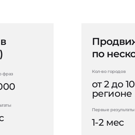
 в
Продвиж
)
по неск
Кол-во городов
о фраз
от 2 до 10
000
регионе
ьтаты
Первые результаты
с
1-2 мес