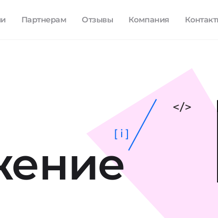
ли
Партнерам
Отзывы
Компания
Контак
[ i ]
жение