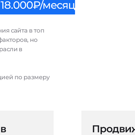
18.000₽/месяц
ия сайта в топ
факторов, но
расли в
ацией по размеру
 в
Продвиж