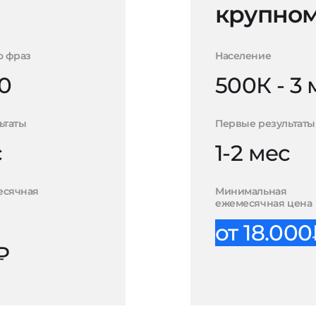
крупном
о фраз
Население
0
500К - 3
ьтаты
Первые результаты
с
1-2 мес
есячная
Минимальная
ежемесячная цена
от 18.00
₽