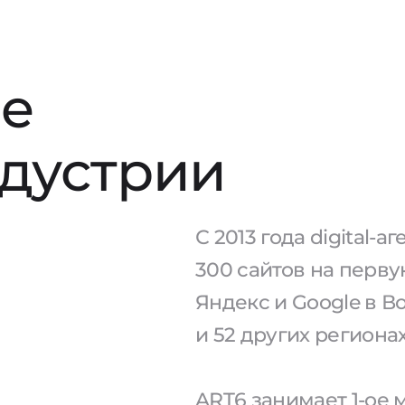
е
ндустрии
С 2013 года digital-
300 сайтов на перв
Яндекс и Google в В
и 52 других региона
ART6 занимает 1-ое