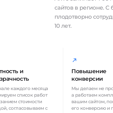
сайтов в регионе. 
плодотворно сотрудн
10 лет.
тность и
Повышение
зрачность
конверсии
чале каждого месяца
Мы делаем не про
ируем список работ
а работаем компл
азанием стоимости
вашим сайтом, п
ой, согласовываем с
его конверсию и 