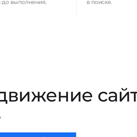
 до выполнения.
в поиске.
движение сай
е