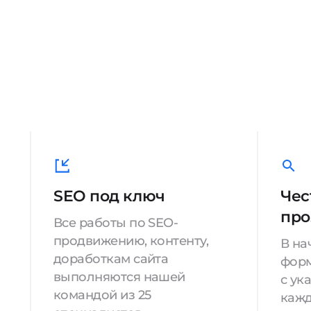
SEO под ключ
Чес
про
Все работы по SEO-
продвижению, контенту,
В на
доработкам сайта
форм
выполняются нашей
с ук
командой из 25
кажд