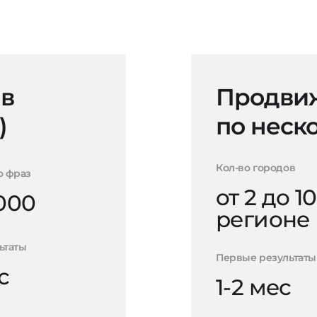
 в
Продвиж
)
по неск
Кол-во городов
о фраз
от 2 до 10
000
регионе
ьтаты
Первые результаты
с
1-2 мес