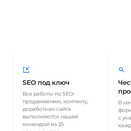
SEO под ключ
Чес
про
Все работы по SEO-
продвижению, контенту,
В на
доработкам сайта
форм
выполняются нашей
с ук
командой из 25
кажд