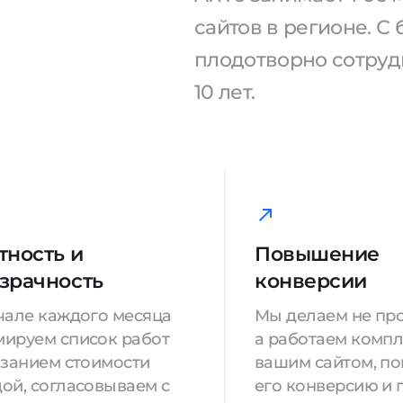
сайтов в регионе. 
плодотворно сотрудн
10 лет.
тность и
Повышение
зрачность
конверсии
чале каждого месяца
Мы делаем не про
ируем список работ
а работаем компл
азанием стоимости
вашим сайтом, п
ой, согласовываем с
его конверсию и 