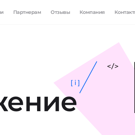
ли
Партнерам
Отзывы
Компания
Контак
[ i ]
жение