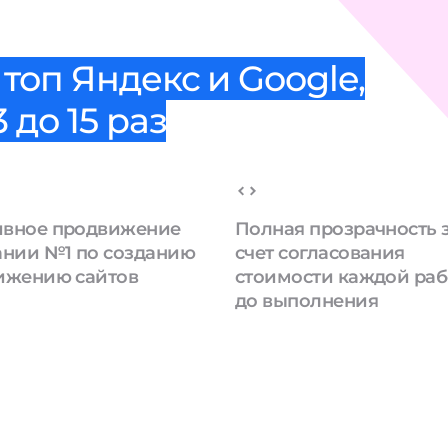
топ Яндекс и Google,
 до 15 раз
вное продвижение
Полная прозрачность 
ании №1 по созданию
счет согласования
ижению сайтов
стоимости каждой ра
до выполнения