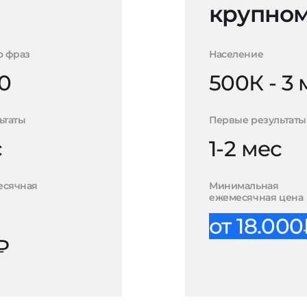
крупном
о фраз
Население
0
500К - 3
ьтаты
Первые результаты
с
1-2 мес
есячная
Минимальная
ежемесячная цена
от 18.00
₽