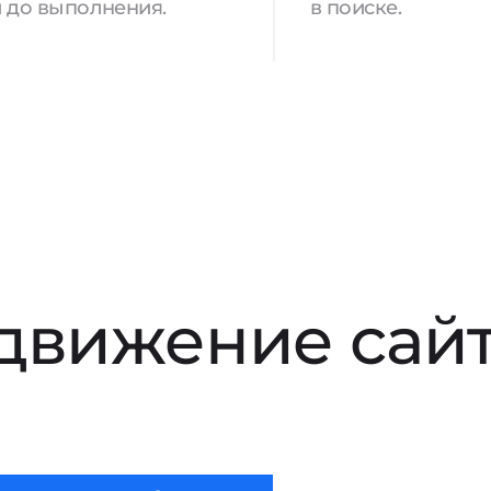
 до выполнения.
в поиске.
движение сай