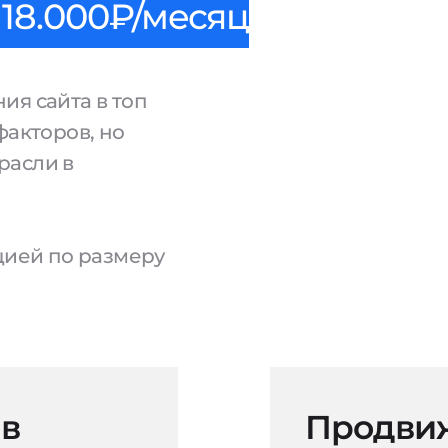
18.000₽/месяц
ия сайта в топ
факторов, но
расли в
ацией по размеру
 в
Продвиж