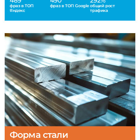
489
490
292%
фраз в ТОП
фраз в ТОП Google
общий рост
Яндекс
трафика
Форма стали