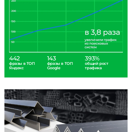
442
143
393%
фразы в ТОП
фразы в ТОП
общий рост
Яндекс
Google
трафика