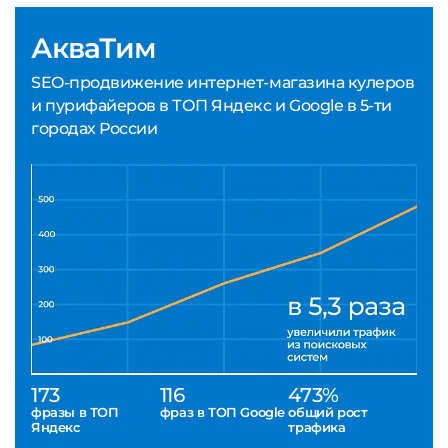
АкваТим
SEO-продвижение интернет-магазина кулеров
и пурифайеров в ТОП Яндекс и Google в 5-ти
городах России
173
116
473%
фразы в ТОП
фраз в ТОП Google
общий рост
Яндекс
трафика