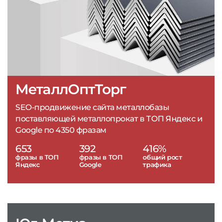
МеталлОптТорг
SEO-продвижение сайта металлобазы
поставляющей металлопрокат в ТОП Яндекс и
Google по 4350 фразам
653
392
416%
фразы в ТОП
фразы в ТОП
общий рост
Яндекс
Google
трафика