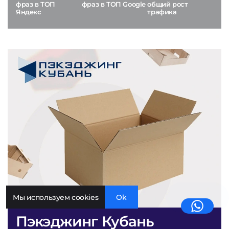
фраз в ТОП
фраз в ТОП Google
общий рост
Яндекс
трафика
Мы используем cookies
Ok
Пэкэджинг Кубань