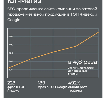
Юг-Метиз
SEO-продвижение сайта компании по оптовой
продаже метизной продукции в ТОП Яндекс и
Google
228
189
492%
фраз в ТОП
фраз в ТОП Google
общий рост
Яндекс
трафика