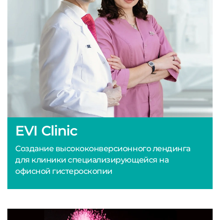
EVI Clinic
Создание высококонверсионного лендинга
для клиники специализирующейся на
офисной гистероскопии