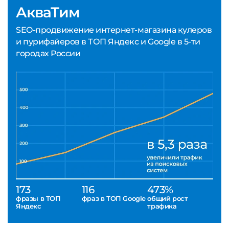
АкваТим
SEO-продвижение интернет-магазина кулеров
и пурифайеров в ТОП Яндекс и Google в 5-ти
городах России
173
116
473%
фразы в ТОП
фраз в ТОП Google
общий рост
Яндекс
трафика