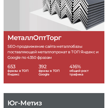
МеталлОптТорг
SEO-продвижение сайта металлобазы
поставляющей металлопрокат в ТОП Яндекс и
Google по 4350 фразам
653
392
416%
фразы в ТОП
фразы в ТОП
общий рост
Яндекс
Google
трафика
Юг-Метиз