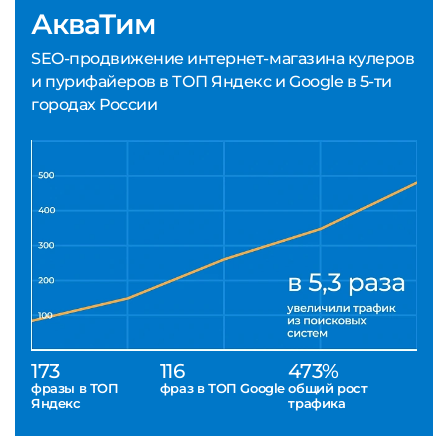
АкваТим
SEO-продвижение интернет-магазина кулеров
и пурифайеров в ТОП Яндекс и Google в 5-ти
городах России
173
116
473%
фразы в ТОП
фраз в ТОП Google
общий рост
Яндекс
трафика