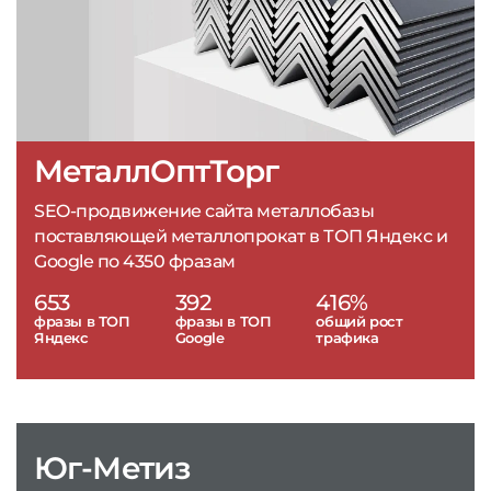
МеталлОптТорг
SEO-продвижение сайта металлобазы
поставляющей металлопрокат в ТОП Яндекс и
Google по 4350 фразам
653
392
416%
фразы в ТОП
фразы в ТОП
общий рост
Яндекс
Google
трафика
Юг-Метиз