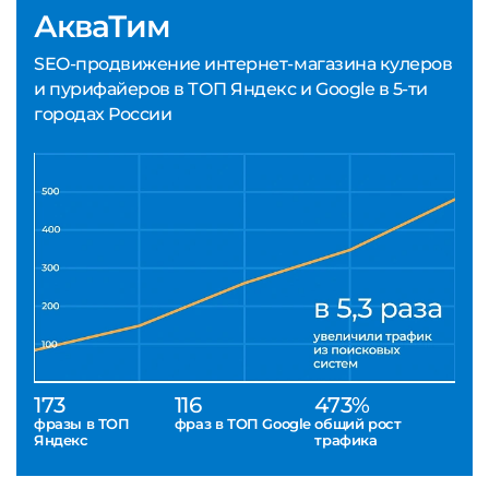
АкваТим
SEO-продвижение интернет-магазина кулеров
и пурифайеров в ТОП Яндекс и Google в 5-ти
городах России
173
116
473%
фразы в ТОП
фраз в ТОП Google
общий рост
Яндекс
трафика