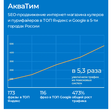
АкваТим
SEO-продвижение интернет-магазина кулеров
и пурифайеров в ТОП Яндекс и Google в 5-ти
городах России
173
116
473%
фразы в ТОП
фраз в ТОП Google
общий рост
Яндекс
трафика