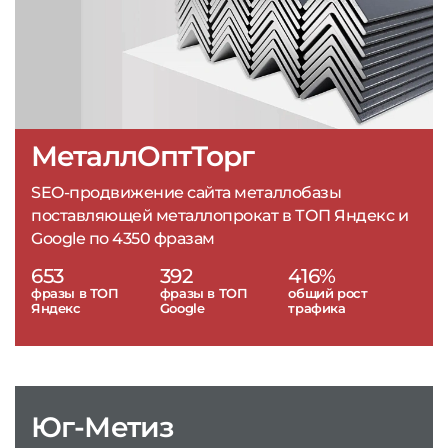
МеталлОптТорг
SEO-продвижение сайта металлобазы
поставляющей металлопрокат в ТОП Яндекс и
Google по 4350 фразам
653
392
416%
фразы в ТОП
фразы в ТОП
общий рост
Яндекс
Google
трафика
Юг-Метиз