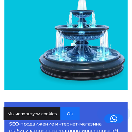
Amper-shop
Мы используем cookies
Ok
SEO-продвижение интернет-магазина
стабилизаторов, генераторов, инверторов в 9-