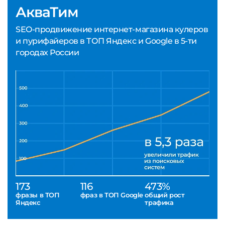
АкваТим
SEO-продвижение интернет-магазина кулеров
и пурифайеров в ТОП Яндекс и Google в 5-ти
городах России
173
116
473%
фразы в ТОП
фраз в ТОП Google
общий рост
Яндекс
трафика