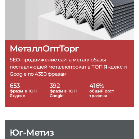
МеталлОптТорг
SEO-продвижение сайта металлобазы
поставляющей металлопрокат в ТОП Яндекс и
Google по 4350 фразам
653
392
416%
фразы в ТОП
фразы в ТОП
общий рост
Яндекс
Google
трафика
Юг-Метиз