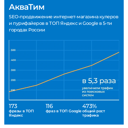
АкваТим
SEO-продвижение интернет-магазина кулеров
и пурифайеров в ТОП Яндекс и Google в 5-ти
городах России
173
116
473%
фразы в ТОП
фраз в ТОП Google
общий рост
Яндекс
трафика