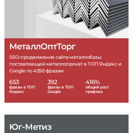
МеталлОптТорг
SEO-продвижение сайта металлобазы
поставляющей металлопрокат в ТОП Яндекс и
Google по 4350 фразам
653
392
416%
фразы в ТОП
фразы в ТОП
общий рост
Яндекс
Google
трафика
Юг-Метиз