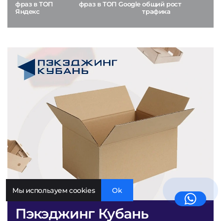
фраз в ТОП
фраз в ТОП Google
общий рост
Яндекс
трафика
Мы используем cookies
Ok
Пэкэджинг Кубань