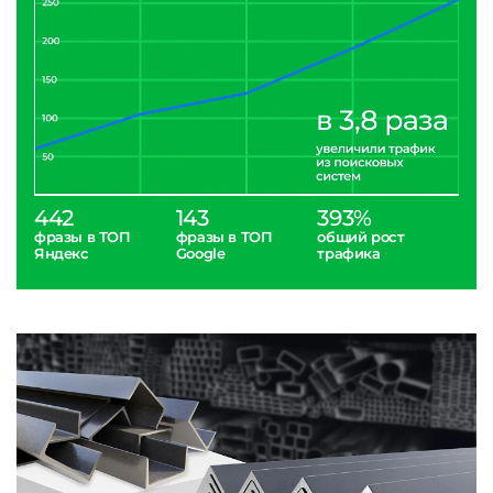
442
143
393%
фразы в ТОП
фразы в ТОП
общий рост
Яндекс
Google
трафика