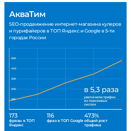
АкваТим
SEO-продвижение интернет-магазина кулеров
и пурифайеров в ТОП Яндекс и Google в 5-ти
городах России
173
116
473%
фразы в ТОП
фраз в ТОП Google
общий рост
Яндекс
трафика