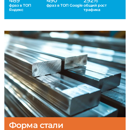
489
490
292%
фраз в ТОП
фраз в ТОП Google
общий рост
Яндекс
трафика
Форма стали