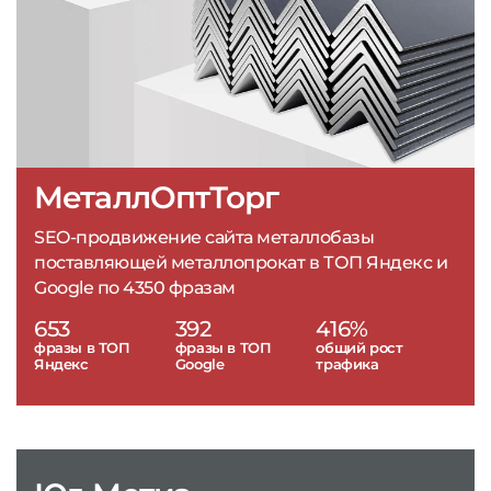
МеталлОптТорг
SEO-продвижение сайта металлобазы
поставляющей металлопрокат в ТОП Яндекс и
Google по 4350 фразам
653
392
416%
фразы в ТОП
фразы в ТОП
общий рост
Яндекс
Google
трафика