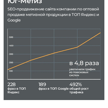
Юг-Метиз
SEO-продвижение сайта компании по оптовой
продаже метизной продукции в ТОП Яндекс и
Google
228
189
492%
фраз в ТОП
фраз в ТОП Google
общий рост
Яндекс
трафика