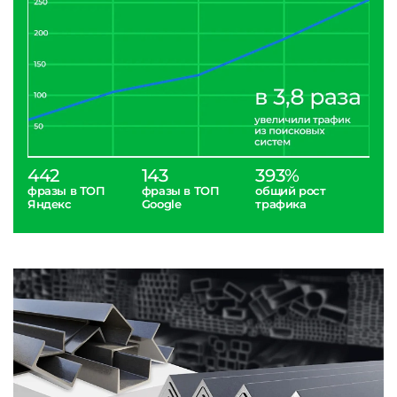
442
143
393%
фразы в ТОП
фразы в ТОП
общий рост
Яндекс
Google
трафика