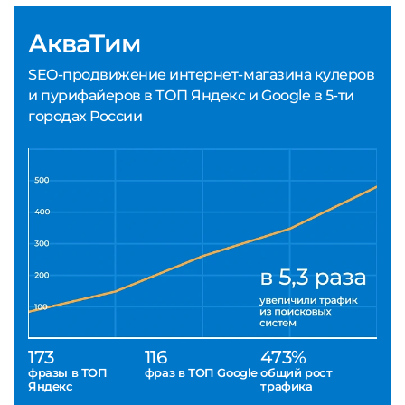
АкваТим
SEO-продвижение интернет-магазина кулеров
и пурифайеров в ТОП Яндекс и Google в 5-ти
городах России
173
116
473%
фразы в ТОП
фраз в ТОП Google
общий рост
Яндекс
трафика