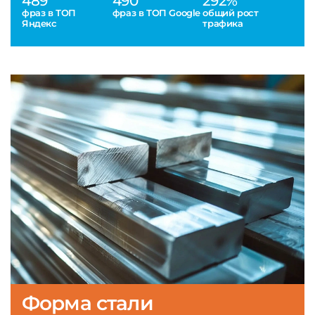
489
490
292%
фраз в ТОП
фраз в ТОП Google
общий рост
Яндекс
трафика
Форма стали