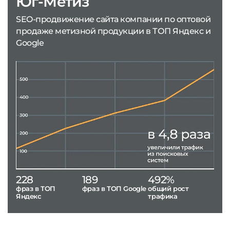
Юг-Метиз
SEO-продвижение сайта компании по оптовой
продаже метизной продукции в ТОП Яндекс и
Google
228
189
492%
фраз в ТОП
фраз в ТОП Google
общий рост
Яндекс
трафика