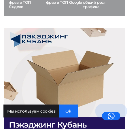
фраз в ТОП
фраз в ТОП Google
общий рост
Яндекс
трафика
Мы используем cookies
Ok
Пэкэджинг Кубань