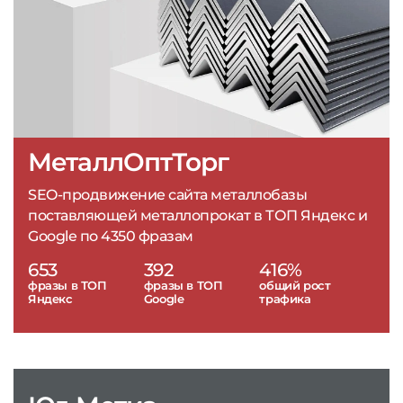
МеталлОптТорг
SEO-продвижение сайта металлобазы
поставляющей металлопрокат в ТОП Яндекс и
Google по 4350 фразам
653
392
416%
фразы в ТОП
фразы в ТОП
общий рост
Яндекс
Google
трафика