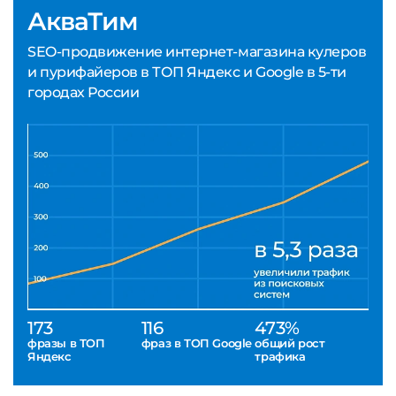
АкваТим
SEO-продвижение интернет-магазина кулеров
и пурифайеров в ТОП Яндекс и Google в 5-ти
городах России
173
116
473%
фразы в ТОП
фраз в ТОП Google
общий рост
Яндекс
трафика