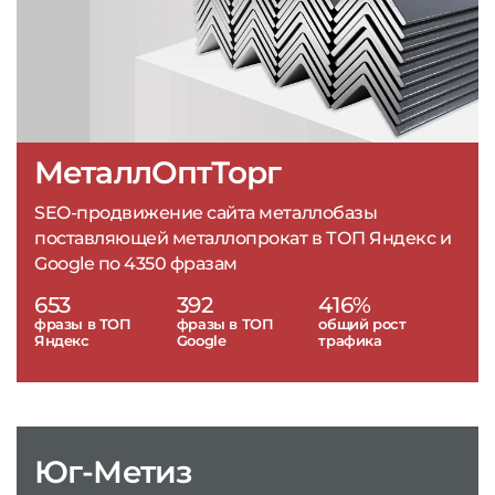
МеталлОптТорг
SEO-продвижение сайта металлобазы
поставляющей металлопрокат в ТОП Яндекс и
Google по 4350 фразам
653
392
416%
фразы в ТОП
фразы в ТОП
общий рост
Яндекс
Google
трафика
Юг-Метиз