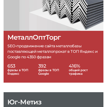
МеталлОптТорг
SEO-продвижение сайта металлобазы
поставляющей металлопрокат в ТОП Яндекс и
Google по 4350 фразам
653
392
416%
фразы в ТОП
фразы в ТОП
общий рост
Яндекс
Google
трафика
Юг-Метиз