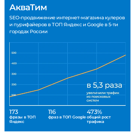
АкваТим
SEO-продвижение интернет-магазина кулеров
и пурифайеров в ТОП Яндекс и Google в 5-ти
городах России
173
116
473%
фразы в ТОП
фраз в ТОП Google
общий рост
Яндекс
трафика