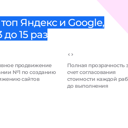
топ Яндекс и Google,
 до 15 раз
вное продвижение
Полная прозрачность 
ании №1 по созданию
счет согласования
ижению сайтов
стоимости каждой ра
до выполнения