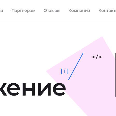
ли
Партнерам
Отзывы
Компания
Контак
[ i ]
жение