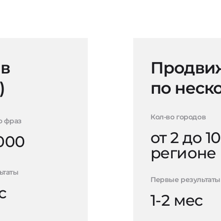
 в
Продвиж
)
по неск
Кол-во городов
о фраз
от 2 до 10
000
регионе
ьтаты
Первые результаты
с
1-2 мес