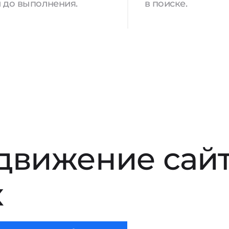
 до выполнения.
в поиске.
движение сай
х