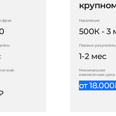
крупном
о фраз
Население
0
500К - 3
ьтаты
Первые результаты
с
1-2 мес
есячная
Минимальная
ежемесячная цена
от 18.00
₽