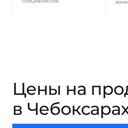
специалистов.
вами
Цены на про
в Чебоксара