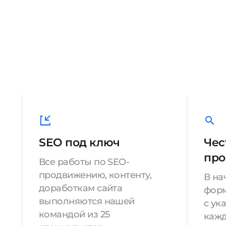
SEO под ключ
Чес
про
Все работы по SEO-
продвижению, контенту,
В на
доработкам сайта
форм
выполняются нашей
с ук
командой из 25
кажд