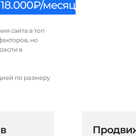
18.000₽/месяц
ия сайта в топ
факторов, но
расли в
ацией по размеру
 в
Продвиж