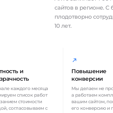
сайтов в регионе. 
плодотворно сотрудн
10 лет.
тность и
Повышение
зрачность
конверсии
чале каждого месяца
Мы делаем не про
ируем список работ
а работаем компл
азанием стоимости
вашим сайтом, п
ой, согласовываем с
его конверсию и 