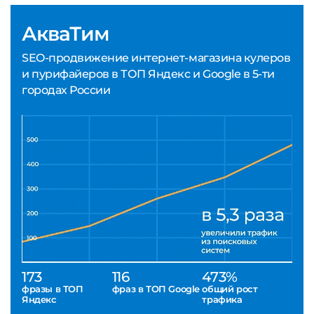
АкваТим
SEO-продвижение интернет-магазина кулеров
и пурифайеров в ТОП Яндекс и Google в 5-ти
городах России
173
116
473%
фразы в ТОП
фраз в ТОП Google
общий рост
Яндекс
трафика