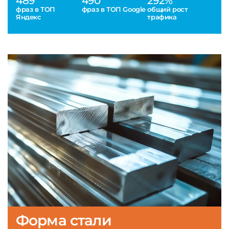
489
490
292%
фраз в ТОП
фраз в ТОП Google
общий рост
Яндекс
трафика
Форма стали