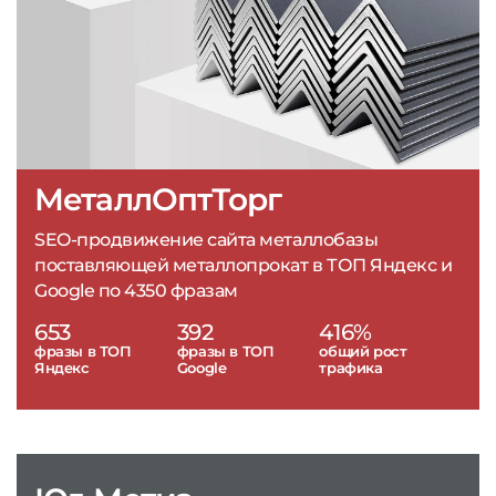
МеталлОптТорг
SEO-продвижение сайта металлобазы
поставляющей металлопрокат в ТОП Яндекс и
Google по 4350 фразам
653
392
416%
фразы в ТОП
фразы в ТОП
общий рост
Яндекс
Google
трафика