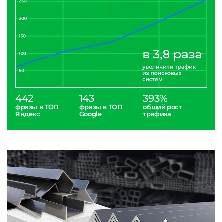
442
143
393%
фразы в ТОП
фразы в ТОП
общий рост
Яндекс
Google
трафика