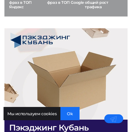
фраз в ТОП
фраз в ТОП Google
общий рост
Яндекс
трафика
Мы используем cookies
Ok
Пэкэджинг Кубань