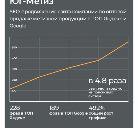
Юг-Метиз
SEO-продвижение сайта компании по оптовой
продаже метизной продукции в ТОП Яндекс и
Google
228
189
492%
фраз в ТОП
фраз в ТОП Google
общий рост
Яндекс
трафика