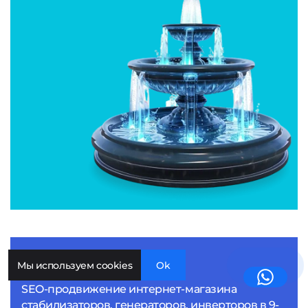
Amper-shop
Мы используем cookies
Ok
SEO-продвижение интернет-магазина
стабилизаторов, генераторов, инверторов в 9-