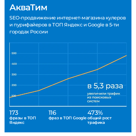
АкваТим
SEO-продвижение интернет-магазина кулеров
и пурифайеров в ТОП Яндекс и Google в 5-ти
городах России
173
116
473%
фразы в ТОП
фраз в ТОП Google
общий рост
Яндекс
трафика