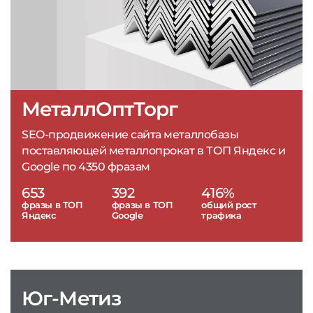
МеталлОптТорг
SEO-продвижение сайта металлобазы
поставляющей металлопрокат в ТОП Яндекс и
Google по 4350 фразам
653
392
416%
фразы в ТОП
фразы в ТОП
общий рост
Яндекс
Google
трафика
Юг-Метиз