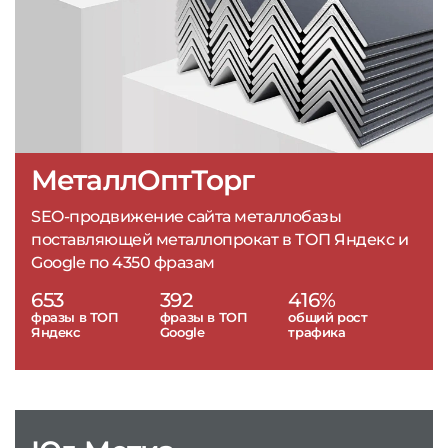
МеталлОптТорг
SEO-продвижение сайта металлобазы
поставляющей металлопрокат в ТОП Яндекс и
Google по 4350 фразам
653
392
416%
фразы в ТОП
фразы в ТОП
общий рост
Яндекс
Google
трафика