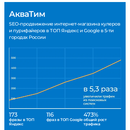
АкваТим
SEO-продвижение интернет-магазина кулеров
и пурифайеров в ТОП Яндекс и Google в 5-ти
городах России
173
116
473%
фразы в ТОП
фраз в ТОП Google
общий рост
Яндекс
трафика