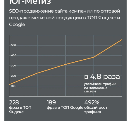
Юг-Метиз
SEO-продвижение сайта компании по оптовой
продаже метизной продукции в ТОП Яндекс и
Google
228
189
492%
фраз в ТОП
фраз в ТОП Google
общий рост
Яндекс
трафика