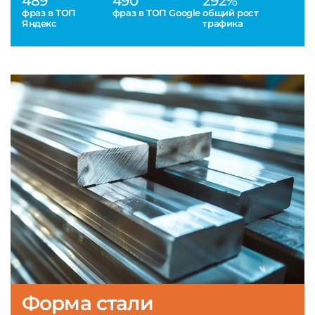
489
490
292%
фраз в ТОП
фраз в ТОП Google
общий рост
Яндекс
трафика
Форма стали