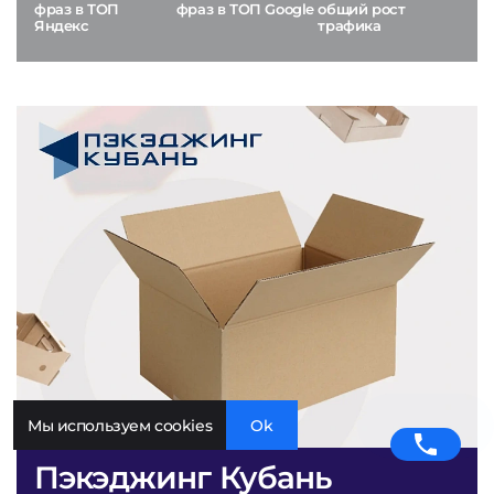
фраз в ТОП
фраз в ТОП Google
общий рост
Яндекс
трафика
Мы используем cookies
Ok
Пэкэджинг Кубань