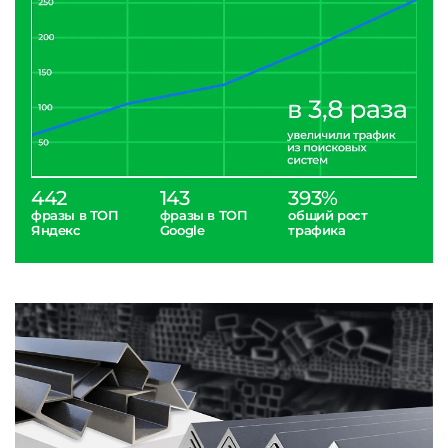
442
143
393%
фразы в ТОП
фразы в ТОП
общий рост
Яндекс
Google
трафика