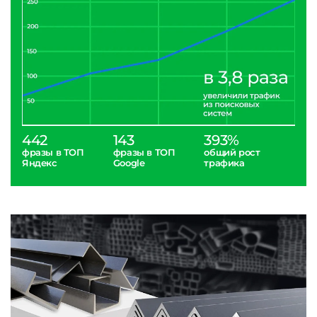
442
143
393%
фразы в ТОП
фразы в ТОП
общий рост
Яндекс
Google
трафика