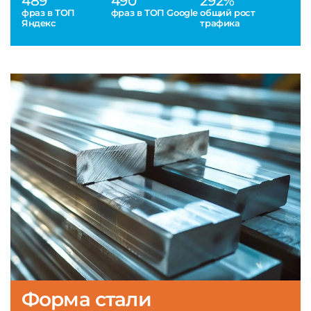
489
490
292%
фраз в ТОП
фраз в ТОП Google
общий рост
Яндекс
трафика
Форма стали