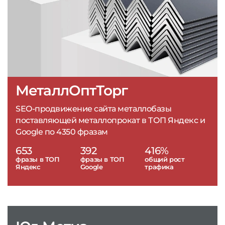
МеталлОптТорг
SEO-продвижение сайта металлобазы
поставляющей металлопрокат в ТОП Яндекс и
Google по 4350 фразам
653
392
416%
фразы в ТОП
фразы в ТОП
общий рост
Яндекс
Google
трафика