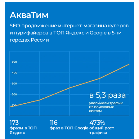
АкваТим
SEO-продвижение интернет-магазина кулеров
и пурифайеров в ТОП Яндекс и Google в 5-ти
городах России
173
116
473%
фразы в ТОП
фраз в ТОП Google
общий рост
Яндекс
трафика