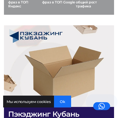
фраз в ТОП
фраз в ТОП Google
общий рост
Яндекс
трафика
Мы используем cookies
Ok
Пэкэджинг Кубань