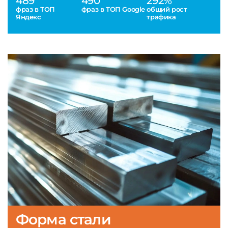
489
490
292%
фраз в ТОП
фраз в ТОП Google
общий рост
Яндекс
трафика
Форма стали