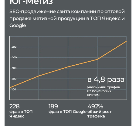
Юг-Метиз
SEO-продвижение сайта компании по оптовой
продаже метизной продукции в ТОП Яндекс и
Google
228
189
492%
фраз в ТОП
фраз в ТОП Google
общий рост
Яндекс
трафика