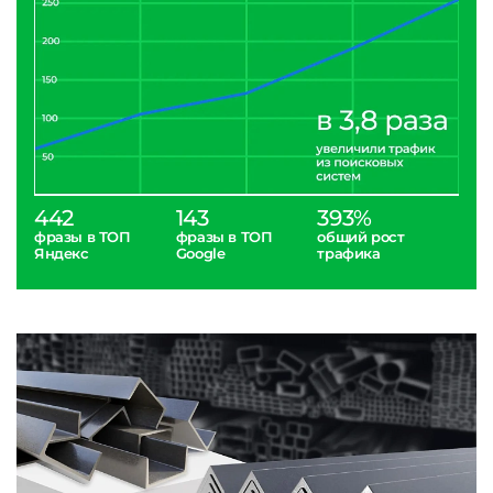
442
143
393%
фразы в ТОП
фразы в ТОП
общий рост
Яндекс
Google
трафика