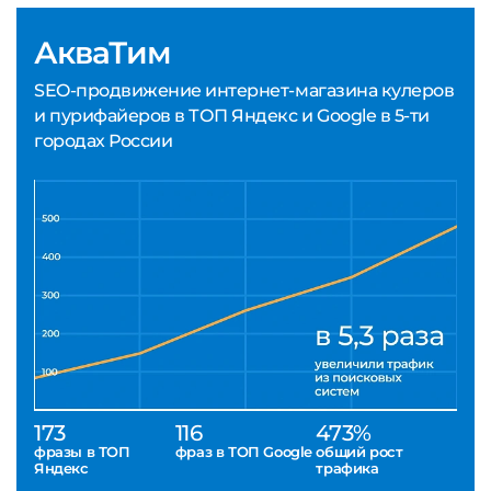
АкваТим
SEO-продвижение интернет-магазина кулеров
и пурифайеров в ТОП Яндекс и Google в 5-ти
городах России
173
116
473%
фразы в ТОП
фраз в ТОП Google
общий рост
Яндекс
трафика