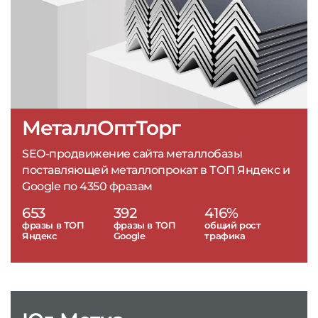
МеталлОптТорг
SEO-продвижение сайта металлобазы
поставляющей металлопрокат в ТОП Яндекс и
Google по 4350 фразам
653
392
416%
фразы в ТОП
фразы в ТОП
общий рост
Яндекс
Google
трафика