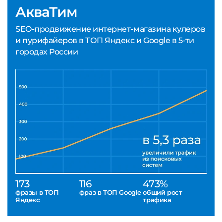
АкваТим
SEO-продвижение интернет-магазина кулеров
и пурифайеров в ТОП Яндекс и Google в 5-ти
городах России
173
116
473%
фразы в ТОП
фраз в ТОП Google
общий рост
Яндекс
трафика