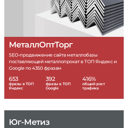
МеталлОптТорг
SEO-продвижение сайта металлобазы
поставляющей металлопрокат в ТОП Яндекс и
Google по 4350 фразам
653
392
416%
фразы в ТОП
фразы в ТОП
общий рост
Яндекс
Google
трафика
Юг-Метиз