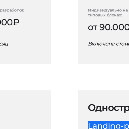
разработка:
Индивидуально на
типовых блоках:
.000₽
от 90.00
сяц
Включена стоим
Одностр
Landing-p