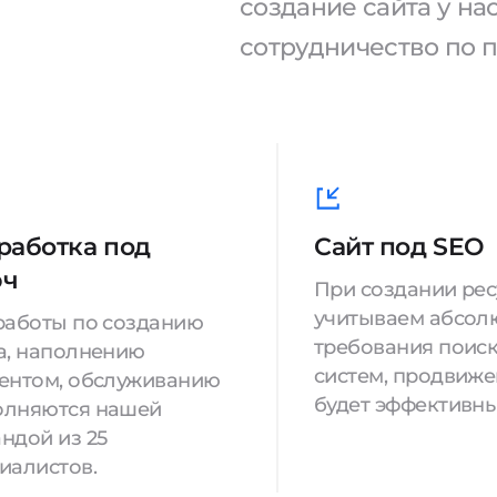
создание сайта у н
сотрудничество по 
работка под
Сайт под SEO
юч
При создании ре
учитываем абсол
работы по созданию
требования поис
а, наполнению
систем, продвиж
ентом, обслуживанию
будет эффективны
олняются нашей
ндой из 25
иалистов.