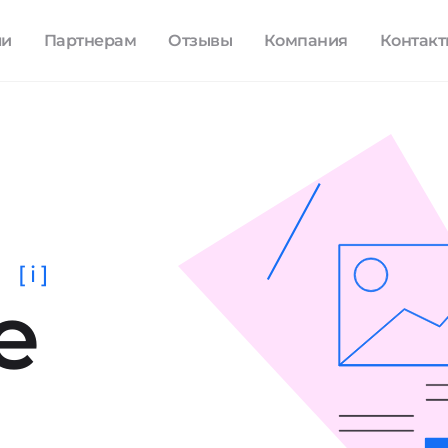
ли
Партнерам
Отзывы
Компания
Контак
[ i ]
е