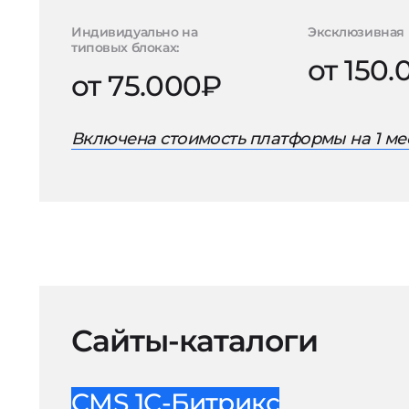
Индивидуально на
Эксклюзивная 
типовых блоках:
от 150
от 75.000₽
Включена стоимость платформы на 1 ме
Сайты-каталоги
CMS 1С-Битрикс