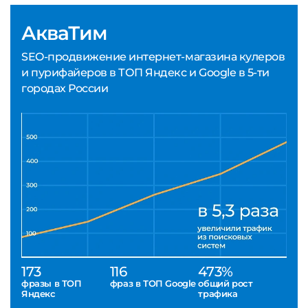
АкваТим
SEO-продвижение интернет-магазина кулеров
и пурифайеров в ТОП Яндекс и Google в 5-ти
городах России
173
116
473%
фразы в ТОП
фраз в ТОП Google
общий рост
Яндекс
трафика