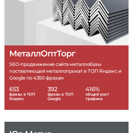
МеталлОптТорг
SEO-продвижение сайта металлобазы
поставляющей металлопрокат в ТОП Яндекс и
Google по 4350 фразам
653
392
416%
фразы в ТОП
фразы в ТОП
общий рост
Яндекс
Google
трафика