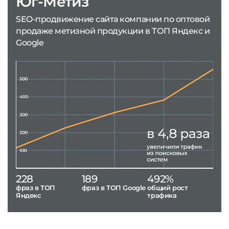
Юг-Метиз
SEO-продвижение сайта компании по оптовой
продаже метизной продукции в ТОП Яндекс и
Google
228
189
492%
фраз в ТОП
фраз в ТОП Google
общий рост
Яндекс
трафика