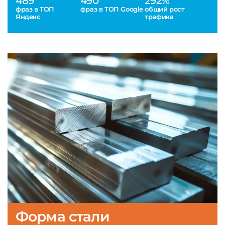
489
490
292%
фраз в ТОП
фраз в ТОП Google
общий рост
Яндекс
трафика
Форма стали