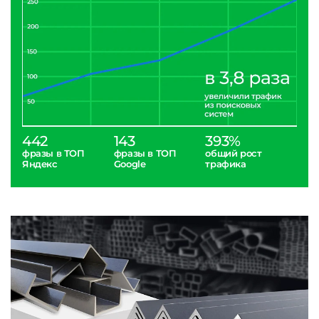
442
143
393%
фразы в ТОП
фразы в ТОП
общий рост
Яндекс
Google
трафика