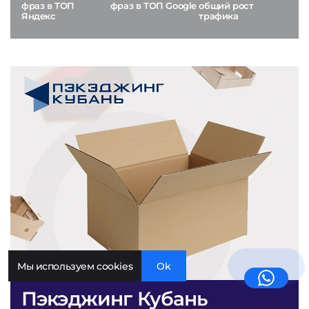
фраз в ТОП
фраз в ТОП Google
общий рост
Яндекс
трафика
Мы используем cookies
Ok
Пэкэджинг Кубань