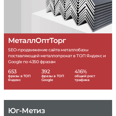
МеталлОптТорг
SEO-продвижение сайта металлобазы
поставляющей металлопрокат в ТОП Яндекс и
Google по 4350 фразам
653
392
416%
фразы в ТОП
фразы в ТОП
общий рост
Яндекс
Google
трафика
Юг-Метиз