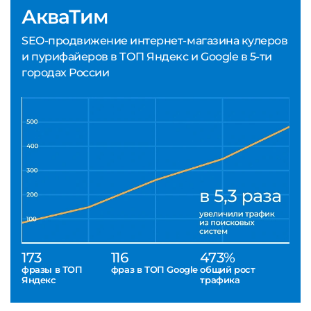
АкваТим
SEO-продвижение интернет-магазина кулеров
и пурифайеров в ТОП Яндекс и Google в 5-ти
городах России
173
116
473%
фразы в ТОП
фраз в ТОП Google
общий рост
Яндекс
трафика