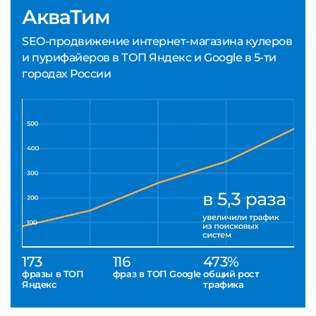
АкваТим
SEO-продвижение интернет-магазина кулеров
и пурифайеров в ТОП Яндекс и Google в 5-ти
городах России
173
116
473%
фразы в ТОП
фраз в ТОП Google
общий рост
Яндекс
трафика