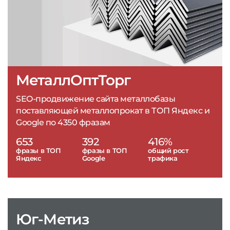
МеталлОптТорг
SEO-продвижение сайта металлобазы
поставляющей металлопрокат в ТОП Яндекс и
Google по 4350 фразам
653
392
416%
фразы в ТОП
фразы в ТОП
общий рост
Яндекс
Google
трафика
Юг-Метиз