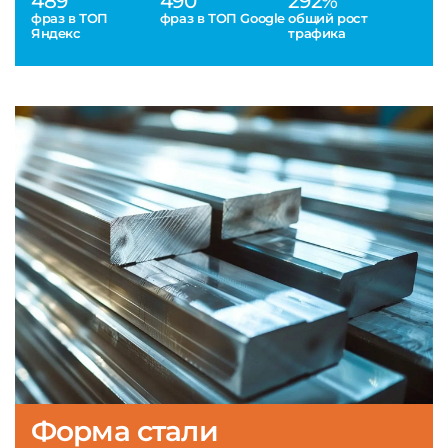
489
490
292%
фраз в ТОП
фраз в ТОП Google
общий рост
Яндекс
трафика
Форма стали