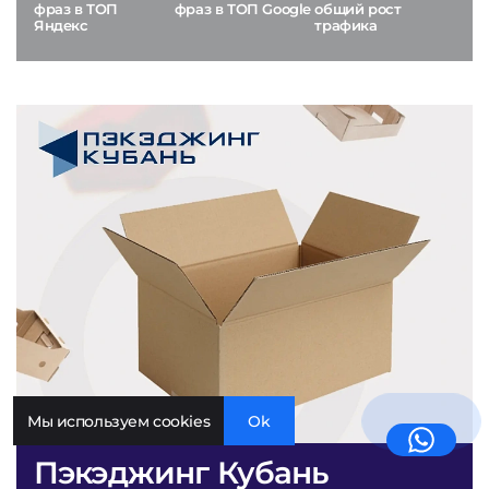
фраз в ТОП
фраз в ТОП Google
общий рост
Яндекс
трафика
Мы используем cookies
Ok
Пэкэджинг Кубань