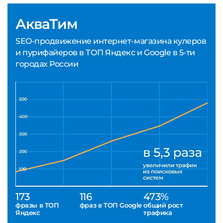
АкваТим
SEO-продвижение интернет-магазина кулеров
и пурифайеров в ТОП Яндекс и Google в 5-ти
городах России
173
116
473%
фразы в ТОП
фраз в ТОП Google
общий рост
Яндекс
трафика