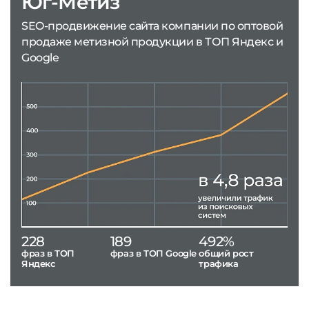
Юг-Метиз
SEO-продвижение сайта компании по оптовой
продаже метизной продукции в ТОП Яндекс и
Google
228
189
492%
фраз в ТОП
фраз в ТОП Google
общий рост
Яндекс
трафика