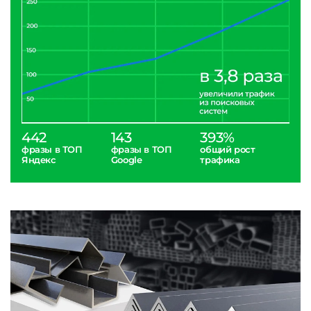
442
143
393%
фразы в ТОП
фразы в ТОП
общий рост
Яндекс
Google
трафика