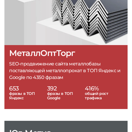
МеталлОптТорг
SEO-продвижение сайта металлобазы
поставляющей металлопрокат в ТОП Яндекс и
Google по 4350 фразам
653
392
416%
фразы в ТОП
фразы в ТОП
общий рост
Яндекс
Google
трафика