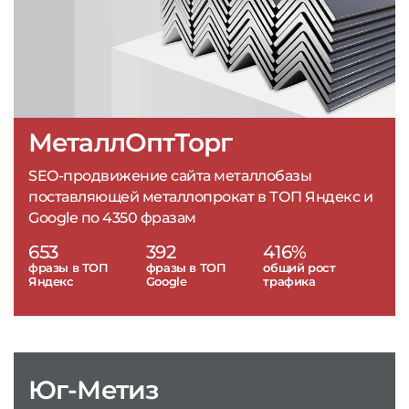
МеталлОптТорг
SEO-продвижение сайта металлобазы
поставляющей металлопрокат в ТОП Яндекс и
Google по 4350 фразам
653
392
416%
фразы в ТОП
фразы в ТОП
общий рост
Яндекс
Google
трафика
Юг-Метиз