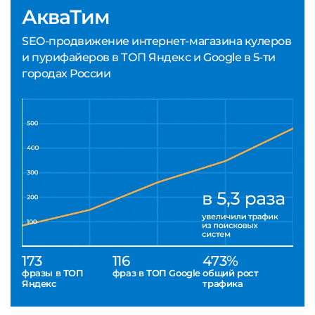
АкваТим
SEO-продвижение интернет-магазина кулеров
и пурифайеров в ТОП Яндекс и Google в 5-ти
городах России
173
116
473%
фразы в ТОП
фраз в ТОП Google
общий рост
Яндекс
трафика