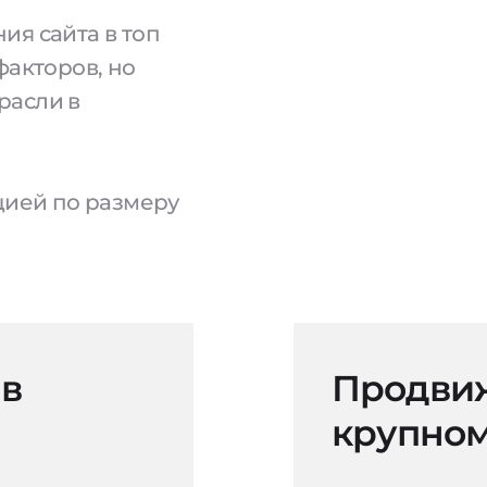
ия сайта в топ
факторов, но
расли в
ацией по размеру
 в
Продвиж
крупном