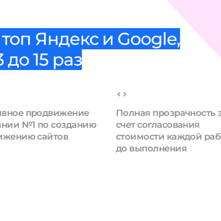
топ Яндекс и Google,
 до 15 раз
вное продвижение
Полная прозрачность 
ании №1 по созданию
счет согласования
ижению сайтов
стоимости каждой ра
до выполнения