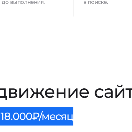
 до выполнения.
в поиске.
движение сай
18.000₽/месяц