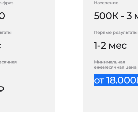
о фраз
Население
0
500К - 3
ьтаты
Первые результаты
с
1-2 мес
есячная
Минимальная
ежемесячная цена
от 18.00
₽