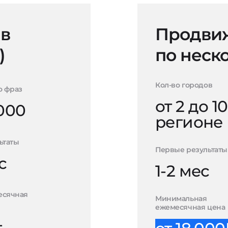
 в
Продвиж
)
по неск
Кол-во городов
о фраз
от 2 до 10
000
регионе
ьтаты
Первые результаты
с
1-2 мес
есячная
Минимальная
ежемесячная цена
-