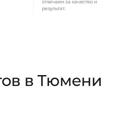
отвечаем за качество и
результат.
тов в Тюмени