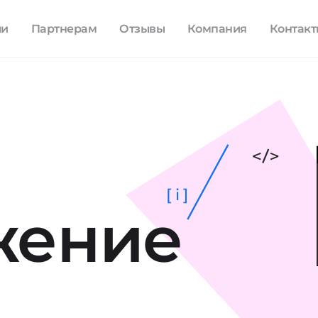
ли
Партнерам
Отзывы
Компания
Контак
[ i ]
жение