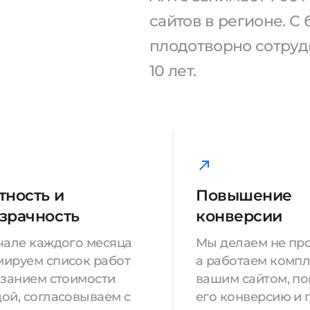
сайтов в регионе. 
плодотворно сотрудн
10 лет.
тность и
Повышение
зрачность
конверсии
чале каждого месяца
Мы делаем не про
ируем список работ
а работаем компл
азанием стоимости
вашим сайтом, п
ой, согласовываем с
его конверсию и 