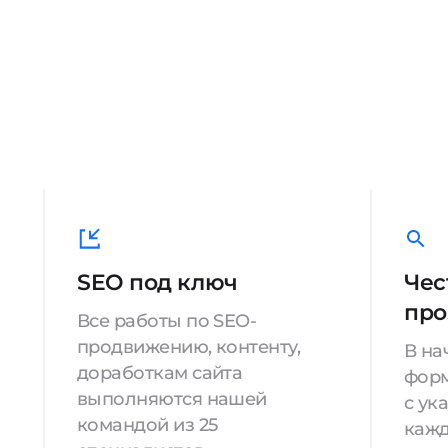
SEO под ключ
Чес
про
Все работы по SEO-
продвижению, контенту,
В на
доработкам сайта
форм
выполняются нашей
с ук
командой из 25
кажд