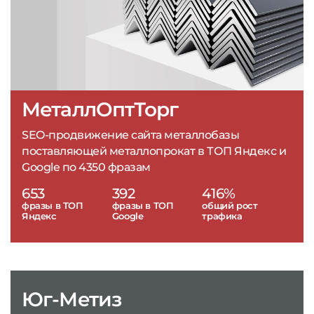
МеталлОптТорг
SEO-продвижение сайта металлобазы
поставляющей металлопрокат в ТОП Яндекс и
Google по 4350 фразам
653
392
416%
фразы в ТОП
фразы в ТОП
общий рост
Яндекс
Google
трафика
Юг-Метиз