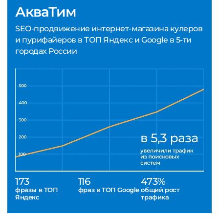
АкваТим
SEO-продвижение интернет-магазина кулеров
и пурифайеров в ТОП Яндекс и Google в 5-ти
городах России
173
116
473%
фразы в ТОП
фраз в ТОП Google
общий рост
Яндекс
трафика