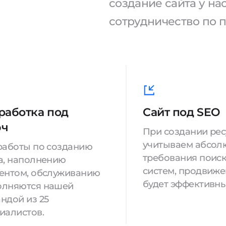
создание сайта у н
сотрудничество по 
работка под
Сайт под SEO
юч
При создании ре
учитываем абсол
работы по созданию
требования поис
а, наполнению
систем, продвиж
ентом, обслуживанию
будет эффективны
олняются нашей
ндой из 25
иалистов.