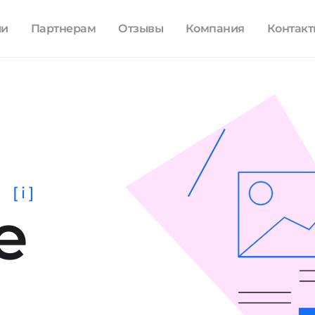
ли
Партнерам
Отзывы
Компания
Контак
[ i ]
е