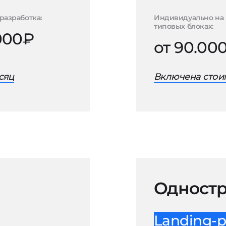
разработка:
Индивидуально на
типовых блоках:
.000₽
от 90.00
сяц
Включена стоим
Одностр
Landing-p