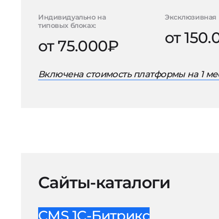
Индивидуально на
Эксклюзивная 
типовых блоках:
от 150
от 75.000₽
Включена стоимость платформы на 1 ме
Сайты-каталоги
CMS 1С-Битрикс